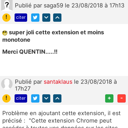
Publié
par
saga59
le 23/08/2018 à 17h13
!
citer
super joli cette extension et moins
monotone
Merci QUENTIN.....!!
Publié
par
santaklaus
le 23/08/2018 à
17h27
!
+
-
citer
Problème en ajoutant cette extension, il est
précisé : "Cette extension Chrome peut
accéder à toutes vos données sur les sites