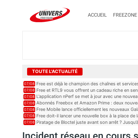
ACCUEIL
FREEZONE
TOUTE L'ACTUALITÉ
Free est déjà le champion des chaînes et services 
07/08
encore au moin...
Free et RTL9 vous offrent un cadeau riche en sens
07/08
l’obtenir
L’application nPerf se met à jour avec une nouvea
07/08
Mobile, Orange, SFR ...
Abonnés Freebox et Amazon Prime : deux nouveau
07/08
Free Mobile lance officiellement les nouveaux Ga
07/08
des promos et des cadeaux
Free doit-il lancer une nouvelle box à la place de
07/08
Piratage de Bloctel juste avant son arrêt ? Jusqu
07/08
auraient fuité
Incident réseau en cours s