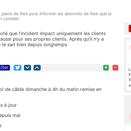
 place de free pour informer les abonnés de free que la
un comble!
noté que l’incident impact uniquement les clients
ssi pour ses propres clients. Après qu’il n’y a
 le sait bien depuis longtemps
+
-
citer
L
F
T
c
vol de câble dimanche à 4h du matin remise en
l
s
s à jour
 depuis mai
e