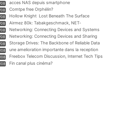
acces NAS depuis smartphone
/08
Comtpe free Orphélin?
/08
Hollow Knight  Lost Beneath The Surface
/08
Airmez 80k: Tabakgeschmack, NET-
/08
Technologie und Leistung im
Networking: Connecting Devices and Systems
/08
Networking: Connecting Devices and Sharing
/08
Information
Storage Drives: The Backbone of Reliable Data
/08
Management
une amelioration importante dans la reception
/08
WIFI
Freebox Telecom Discussion, Internet Tech Tips
/08
Communi
Fin canal plus cinéma?
/08