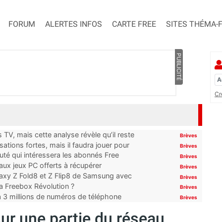
FORUM
ALERTES INFOS
CARTE FREE
SITES THÉMA-
PUBLICITÉ
Cr
TV, mais cette analyse révèle qu’il reste
Brèves
ations fortes, mais il faudra jouer pour
Brèves
uté qui intéressera les abonnés Free
Brèves
x jeux PC offerts à récupérer
Brèves
laxy Z Fold8 et Z Flip8 de Samsung avec
Brèves
 la Freebox Révolution ?
Brèves
’à 3 millions de numéros de téléphone
Brèves
ur une partie du réseau