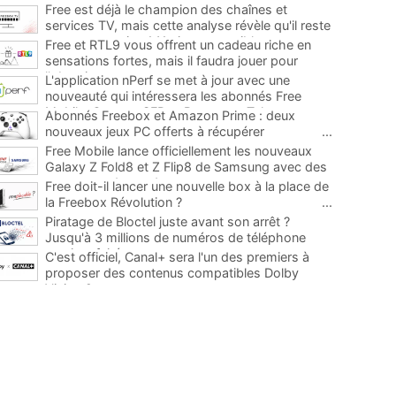
Free est déjà le champion des chaînes et
services TV, mais cette analyse révèle qu'il reste
encore au moins 141 ajouts possibles
...
Free et RTL9 vous offrent un cadeau riche en
sensations fortes, mais il faudra jouer pour
l'obtenir
...
L'application nPerf se met à jour avec une
nouveauté qui intéressera les abonnés Free
Mobile, Orange, SFR et Bouygues Telecom
...
Abonnés Freebox et Amazon Prime : deux
nouveaux jeux PC offerts à récupérer
...
Free Mobile lance officiellement les nouveaux
Galaxy Z Fold8 et Z Flip8 de Samsung avec des
promos et des cadeaux
...
Free doit-il lancer une nouvelle box à la place de
la Freebox Révolution ?
...
Piratage de Bloctel juste avant son arrêt ?
Jusqu'à 3 millions de numéros de téléphone
auraient fuité
...
C'est officiel, Canal+ sera l'un des premiers à
proposer des contenus compatibles Dolby
Vision 2
...