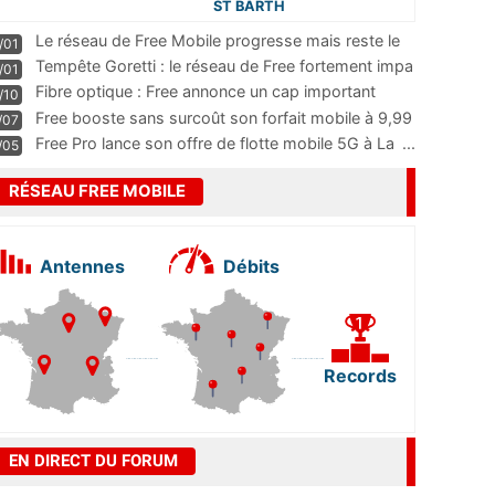
ST BARTH
Le réseau de Free Mobile progresse mais reste le
/01
m
...
Tempête Goretti : le réseau de Free fortement impa
/01
...
Fibre optique : Free annonce un cap important
/10
pass
...
Free booste sans surcoût son forfait mobile à 9,99
/07
...
Free Pro lance son offre de flotte mobile 5G à La
...
/05
RÉSEAU FREE MOBILE
Antennes
Débits
Records
EN DIRECT DU FORUM