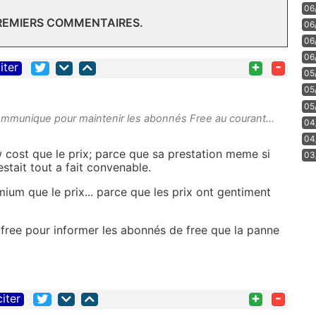
06
PREMIERS COMMENTAIRES.
06
06
06
+
-
iter
05
05
05
munique pour maintenir les abonnés Free au courant...
04
04
ow cost que le prix; parce que sa prestation meme si
03
tait tout a fait convenable.
mium que le prix... parce que les prix ont gentiment
free pour informer les abonnés de free que la panne
+
-
citer