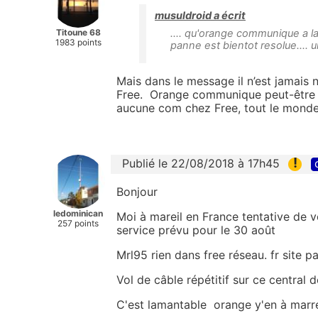
musuldroid a écrit
Titoune 68
.... qu'orange communique a la
1983 points
panne est bientot resolue.... 
Mais dans le message il n’est jamais 
Free. Orange communique peut-être au
aucune com chez Free, tout le monde
!
Publié le 22/08/2018 à 17h45
Bonjour
ledominican
Moi à mareil en France tentative de 
257 points
service prévu pour le 30 août
Mrl95 rien dans free réseau. fr site pa
Vol de câble répétitif sur ce central
C'est lamantable orange y'en à marr