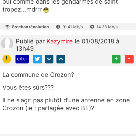
oui comme dans les gendarmes de saint
tropez...mdrrr
Freebox révolution
91.41 Mb/s
14.33 Mb/s
Publié
par
Kazymire
le 01/08/2018 à
13h49
!
+
-
citer
La commune de Crozon?
Vous êtes sûrs???
Il ne s'agit pas plutôt d'une antenne en zone
Crozon (ie : partagée avec BT)?