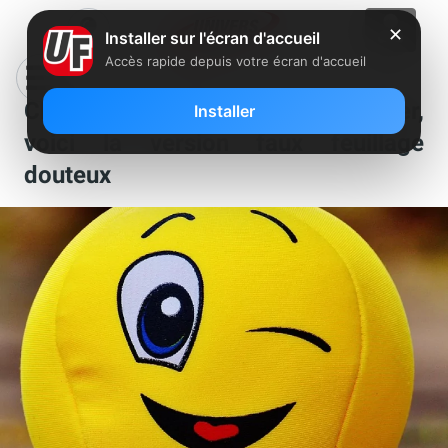
✕
Installer sur l'écran d'accueil
Accès rapide depuis votre écran d'accueil
Clin d’oeil : après l’antenne palmier,
Installer
voici la version faux feuillage
douteux