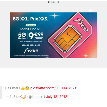
Publicité
Pas mal ! 👍😅
pic.twitter.com/uL01TASQYz
— 1u84cK🤳 (@luback_)
July 18, 2018