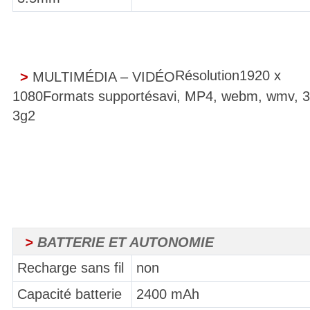
Résolution
1920 x
>
MULTIMÉDIA – VIDÉO
1080
Formats supportés
avi, MP4, webm, wmv, 3
3g2
>
BATTERIE ET AUTONOMIE
Recharge sans fil
non
Capacité batterie
2400 mAh