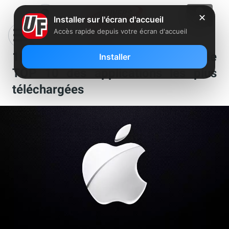
✕
Installer sur l'écran d'accueil
Accès rapide depuis votre écran d'accueil
10 ans de l’AppStore : découvrez le
Installer
TOP 10 des applications les plus
téléchargées