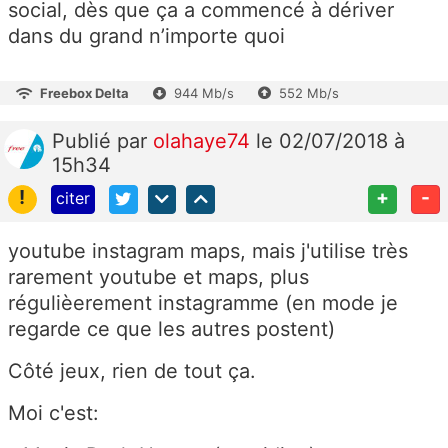
social, dès que ça a commencé à dériver
dans du grand n’importe quoi
Freebox Delta
944 Mb/s
552 Mb/s
Publié
par
olahaye74
le 02/07/2018 à
15h34
!
+
-
citer
youtube instagram maps, mais j'utilise très
rarement youtube et maps, plus
régulièerement instagramme (en mode je
regarde ce que les autres postent)
Côté jeux, rien de tout ça.
Moi c'est: