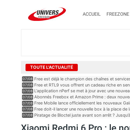
ACCUEIL
FREEZONE
TOUTE L'ACTUALITÉ
Free est déjà le champion des chaînes et services 
07/08
encore au moin...
Free et RTL9 vous offrent un cadeau riche en sens
07/08
l’obtenir
L’application nPerf se met à jour avec une nouvea
07/08
Mobile, Orange, SFR ...
Abonnés Freebox et Amazon Prime : deux nouveau
07/08
Free Mobile lance officiellement les nouveaux Ga
07/08
des promos et des cadeaux
Free doit-il lancer une nouvelle box à la place de
07/08
Piratage de Bloctel juste avant son arrêt ? Jusqu
07/08
auraient fuité
Xiaomi Redmi 6 Pro : le n