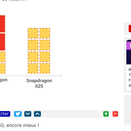
R
T
F
d
+
-
citer
G, encore mieux !