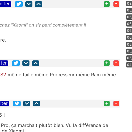
+
-
citer
08
08
06
06
chez "Xiaomi" on s'y perd complétement !!
06
06
re.
05
05
05
+
-
iter
04
 S2
même taille même Processeur même Ram même
+
-
iter
 !
ro, ça marchait plutôt bien. Vu la différence de
e de Xiaomi !