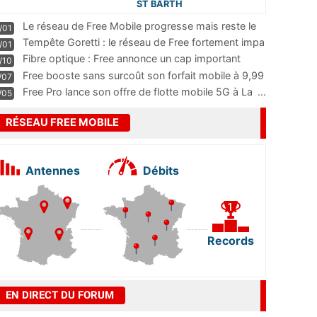
ST BARTH
Le réseau de Free Mobile progresse mais reste le
/01
m
...
Tempête Goretti : le réseau de Free fortement impa
/01
...
Fibre optique : Free annonce un cap important
/10
pass
...
Free booste sans surcoût son forfait mobile à 9,99
/07
...
Free Pro lance son offre de flotte mobile 5G à La
...
/05
RÉSEAU FREE MOBILE
Antennes
Débits
Records
EN DIRECT DU FORUM