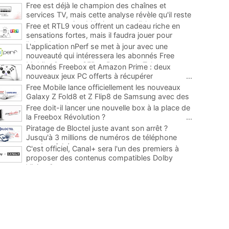
Free est déjà le champion des chaînes et
services TV, mais cette analyse révèle qu'il reste
encore au moins 141 ajouts possibles
...
Free et RTL9 vous offrent un cadeau riche en
sensations fortes, mais il faudra jouer pour
l'obtenir
...
L'application nPerf se met à jour avec une
nouveauté qui intéressera les abonnés Free
Mobile, Orange, SFR et Bouygues Telecom
...
Abonnés Freebox et Amazon Prime : deux
nouveaux jeux PC offerts à récupérer
...
Free Mobile lance officiellement les nouveaux
Galaxy Z Fold8 et Z Flip8 de Samsung avec des
promos et des cadeaux
...
Free doit-il lancer une nouvelle box à la place de
la Freebox Révolution ?
...
Piratage de Bloctel juste avant son arrêt ?
Jusqu'à 3 millions de numéros de téléphone
auraient fuité
...
C'est officiel, Canal+ sera l'un des premiers à
proposer des contenus compatibles Dolby
Vision 2
...