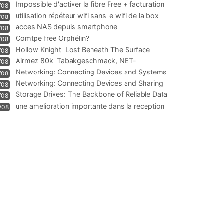
Impossible d'activer la fibre Free + facturation
/08
résiliation
utilisation répéteur wifi sans le wifi de la box
/08
acces NAS depuis smartphone
/08
Comtpe free Orphélin?
/08
Hollow Knight  Lost Beneath The Surface
/08
Airmez 80k: Tabakgeschmack, NET-
/08
Technologie und Leistung im
Networking: Connecting Devices and Systems
/08
Networking: Connecting Devices and Sharing
/08
Information
Storage Drives: The Backbone of Reliable Data
/08
Management
une amelioration importante dans la reception
/08
WIFI