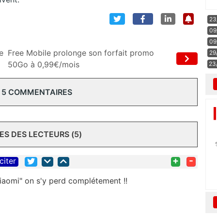
23
09
09
e
Free Mobile prolonge son forfait promo
29
50Go à 0,99€/mois
23
 5 COMMENTAIRES
S DES LECTEURS (5)
+
-
citer
iaomi" on s'y perd complétement !!