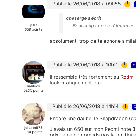
!
Publié le 26/06/2018 à 09h55
choserge a écrit
js67
Beaucoup trop de références 
659 points
absolument, trop de téléphone similai
!
Publié le 26/06/2018 à 10h11
c
Il ressemble très fortement au
Redmi
look pratiquement etc.
haykick
5235 points
!
Publié le 26/06/2018 à 14h14
c
Encore une daube, le Snapdragon 625
johann973
J'avais un 650 sur mon Redmi note 3 P
364 points
prix, je ne comprends pas la politiqu