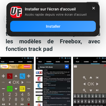
✕
Installer sur l'écran d'accueil
Accès rapide depuis votre écran d'accueil
Mise à jour de FreeTelec, la
Installer
télécommande virtuelle pour tous
les modèles de Freebox, avec
fonction track pad