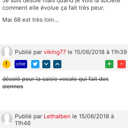
Je suis désolé mais quand je vois la société
comment elle évolue ça fait très peur.
Mai 68 est très loin...
Publié
par
viking77
le 15/06/2018 à 11h39
!
+
-
citer
désolé pour la saisie vocale qui fait des
siennes
Publié
par
Lethalben
le 15/06/2018 à
11h46