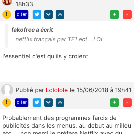
18h33
!
+
-
citer
fakofree a écrit
netflix français par TF1 ect....LOL
l'essentiel c'est qu'ils y croient
Publié
par
Lololole
le 15/06/2018 à 19h41
!
+
-
citer
Probablement des programmes farcis de
publicités dans les menus, au debut au milleu
etc .., non merci je préfère Netflix avec du