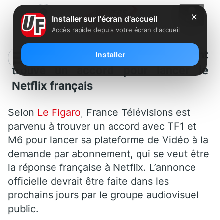
✕
Installer sur l'écran d'accueil
Accès rapide depuis votre écran d'accueil
M6, TF1 et France TV, ont finalement
Installer
trouvé un accord pour lancer le
Netflix français
Selon
Le Figaro
, France Télévisions est
parvenu à trouver un accord avec TF1 et
M6 pour lancer sa plateforme de Vidéo à la
demande par abonnement, qui se veut être
la réponse française à Netflix. L’annonce
officielle devrait être faite dans les
prochains jours par le groupe audiovisuel
public.