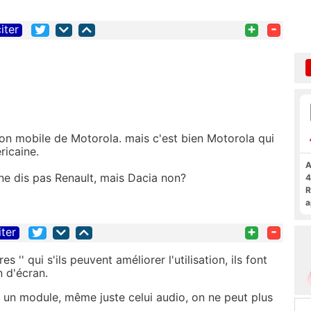
+
-
iter
sion mobile de Motorola. mais c'est bien Motorola qui
éricaine.
A
ne dis pas Renault, mais Dacia non?
4
R
a
F
+
-
iter
' qui s'ils peuvent améliorer l'utilisation, ils font
n d'écran.
 un module, même juste celui audio, on ne peut plus