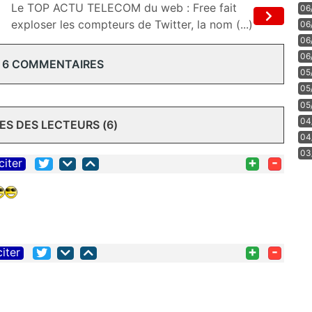
Le TOP ACTU TELECOM du web : Free fait
06
exploser les compteurs de Twitter, la nom (...)
06
06
06
 6 COMMENTAIRES
05
05
05
04
S DES LECTEURS (6)
04
03
+
-
citer
+
-
citer