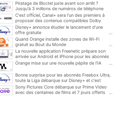
Piratage de Bloctel juste avant son arrêt ?
Jusqu'à 3 millions de numéros de téléphone
auraient fuité
...
C'est officiel, Canal+ sera l'un des premiers à
proposer des contenus compatibles Dolby
Vision 2
...
Disney+ annonce étudier le lancement d'une
offre gratuite
...
Quand Orange installe des zones de Wi-Fi
gratuit au Bout du Monde
...
La nouvelle application Freenetic prépare son
arrivée sur Android et iPhone pour les abonnés
Freebox, testez la
...
Orange mise sur une nouvelle pépite de l'IA
...
Bonne surprise pour les abonnés Freebox Ultra,
toute la Liga débarque sur Disney+ et c'est
inclus
...
Sony Pictures Core débarque sur Prime Video
avec des centaines de films et 7 jours offerts
...