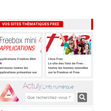
VOS SITES THÉMATIQUES FREE
pplications Freebox Mini
I love Free
K
Le site des fans de Free :
etrouvez toutes les
toutes les bonnes nouvelles
pplications présentes sur
sur la Freebox et Free
reebox Mini 4K en un clic
Mobile, et rien que les
bonnes nouvelles
Actuly
L'info numérique