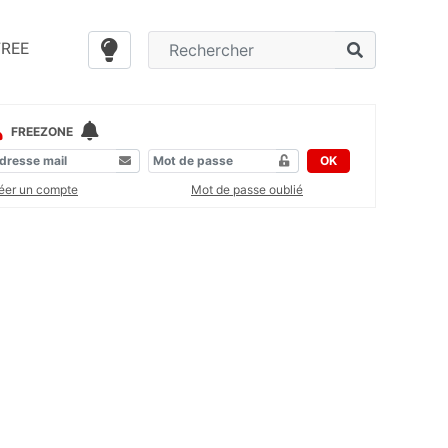
FREE
FREEZONE
OK
éer un compte
Mot de passe oublié