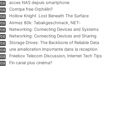
acces NAS depuis smartphone
/08
Comtpe free Orphélin?
/08
Hollow Knight  Lost Beneath The Surface
/08
Airmez 80k: Tabakgeschmack, NET-
/08
Technologie und Leistung im
Networking: Connecting Devices and Systems
/08
Networking: Connecting Devices and Sharing
/08
Information
Storage Drives: The Backbone of Reliable Data
/08
Management
une amelioration importante dans la reception
/08
WIFI
Freebox Telecom Discussion, Internet Tech Tips
/08
Communi
Fin canal plus cinéma?
/08