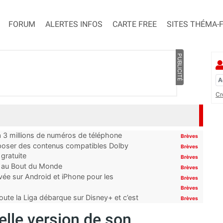
FORUM
ALERTES INFOS
CARTE FREE
SITES THÉMA-
PUBLICITÉ
Cr
’à 3 millions de numéros de téléphone
Brèves
proposer des contenus compatibles Dolby
Brèves
gratuite
Brèves
t au Bout du Monde
Brèves
ivée sur Android et iPhone pour les
Brèves
Brèves
oute la Liga débarque sur Disney+ et c’est
Brèves
elle version de son