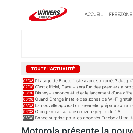
ACCUEIL
FREEZONE
TOUTE L'ACTUALITÉ
Piratage de Bloctel juste avant son arrêt ? Jusqu
07/08
auraient fuité
C’est officiel, Canal+ sera l’un des premiers à 
07/08
Vision 2
Disney+ annonce étudier le lancement d’une offre 
06/08
Quand Orange installe des zones de Wi-Fi gratui
06/08
La nouvelle application Freenetic prépare son arr
06/08
abonnés Freebox, testez la
Orange mise sur une nouvelle pépite de l’IA
06/08
Bonne surprise pour les abonnés Freebox Ultra, t
06/08
inclus
Motorola présente la nouv