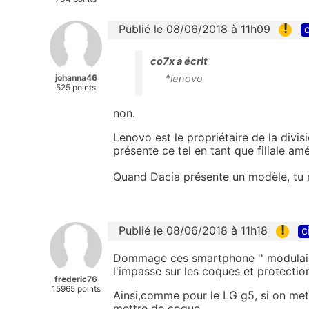
!
Publié le 08/06/2018 à 11h09
c
co7x a écrit
johanna46
*lenovo
525 points
non.
Lenovo est le propriétaire de la divi
présente ce tel en tant que filiale am
Quand Dacia présente un modèle, tu 
!
Publié le 08/06/2018 à 11h18
c
Dommage ces smartphone '' modulaires '
l'impasse sur les coques et protectio
frederic76
15965 points
Ainsi,comme pour le LG g5, si on met
mettre de coque.