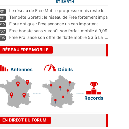
ST BARTH
Le réseau de Free Mobile progresse mais reste le
/01
m
...
Tempête Goretti : le réseau de Free fortement impa
/01
...
Fibre optique : Free annonce un cap important
/10
pass
...
Free booste sans surcoût son forfait mobile à 9,99
/07
...
Free Pro lance son offre de flotte mobile 5G à La
...
/05
RÉSEAU FREE MOBILE
Antennes
Débits
Records
EN DIRECT DU FORUM