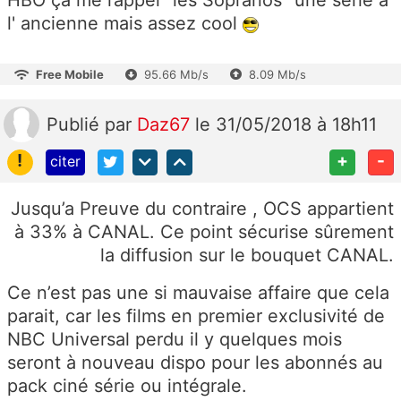
HBO ça me rappel "les Sopranos" une série à
l' ancienne mais assez cool
Free Mobile
95.66 Mb/s
8.09 Mb/s
Publié
par
Daz67
le 31/05/2018 à 18h11
!
+
-
citer
Jusqu’a Preuve du contraire , OCS appartient
à 33% à CANAL. Ce point sécurise sûrement
la diffusion sur le bouquet CANAL.
Ce n’est pas une si mauvaise affaire que cela
parait, car les films en premier exclusivité de
NBC Universal perdu il y quelques mois
seront à nouveau dispo pour les abonnés au
pack ciné série ou intégrale.