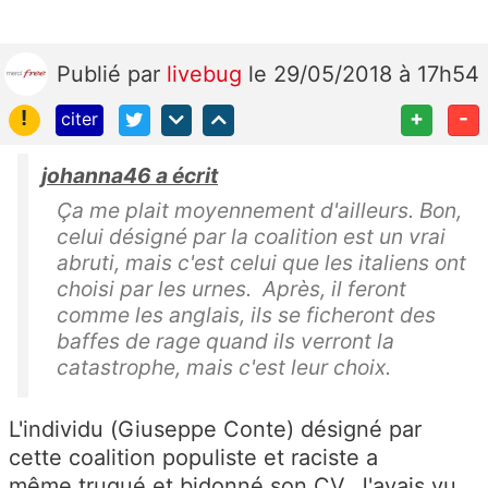
Publié
par
livebug
le 29/05/2018 à 17h54
!
+
-
citer
johanna46 a écrit
Ça me plait moyennement d'ailleurs. Bon,
celui désigné par la coalition est un vrai
abruti, mais c'est celui que les italiens ont
choisi par les urnes. Après, il feront
comme les anglais, ils se ficheront des
baffes de rage quand ils verront la
catastrophe, mais c'est leur choix.
L'individu (
Giuseppe Conte)
désigné par
cette coalition populiste et raciste a
même truqué et bidonné son CV. J'avais vu