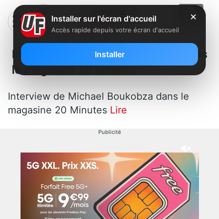
✕
Installer sur l'écran d'accueil
Accès rapide depuis votre écran d'accueil
Interview de Michael Boukobza dans
Installer
le magasine 20 Minutes
Interview de Michael Boukobza dans le
magasine 20 Minutes
Lire
Publicité