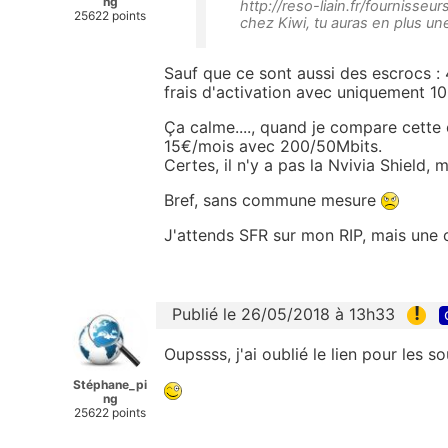
ng
http://reso-liain.fr/fourniss
25622 points
chez Kiwi, tu auras en plus u
Sauf que ce sont aussi des escrocs :
frais d'activation avec uniquement 100
Ça calme...., quand je compare cette o
15€/mois avec 200/50Mbits.
Certes, il n'y a pas la Nvivia Shield, m
Bref, sans commune mesure
J'attends SFR sur mon RIP, mais une of
!
Publié le 26/05/2018 à 13h33
Oupssss, j'ai oublié le lien pour les s
Stéphane_pi
ng
25622 points