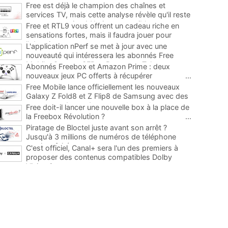
Free est déjà le champion des chaînes et
services TV, mais cette analyse révèle qu'il reste
encore au moins 141 ajouts possibles
...
Free et RTL9 vous offrent un cadeau riche en
sensations fortes, mais il faudra jouer pour
l'obtenir
...
L'application nPerf se met à jour avec une
nouveauté qui intéressera les abonnés Free
Mobile, Orange, SFR et Bouygues Telecom
...
Abonnés Freebox et Amazon Prime : deux
nouveaux jeux PC offerts à récupérer
...
Free Mobile lance officiellement les nouveaux
Galaxy Z Fold8 et Z Flip8 de Samsung avec des
promos et des cadeaux
...
Free doit-il lancer une nouvelle box à la place de
la Freebox Révolution ?
...
Piratage de Bloctel juste avant son arrêt ?
Jusqu'à 3 millions de numéros de téléphone
auraient fuité
...
C'est officiel, Canal+ sera l'un des premiers à
proposer des contenus compatibles Dolby
Vision 2
...