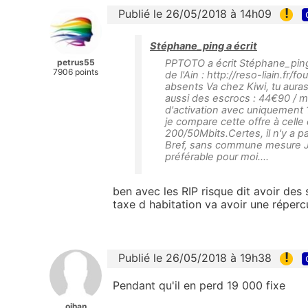
!
Publié le 26/05/2018 à 14h09
Stéphane_ping a écrit
petrus55
PPTOTO a écrit Stéphane_ping 
7906 points
de l'Ain : http://reso-liain.f
absents Va chez Kiwi, tu aura
aussi des escrocs : 44€90 / m
d'activation avec uniquement 1
je compare cette offre à celle
200/50Mbits.Certes, il n'y a pas
Bref, sans commune mesure J'
préférable pour moi....
ben avec les RIP risque dit avoir des 
taxe d habitation va avoir une répercu
!
Publié le 26/05/2018 à 19h38
Pendant qu'il en perd 19 000 fixe
oihan