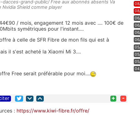
eurs-dacces-grand-public/ Free aux abonnés absents Va
08
ne Nvidia Shield comme player
08
06
 44€90 / mois, engagement 12 mois avec .... 100€ de
06
Mbits symétriques pour l'instant....
06
ffre à celle de SFR Fibre de mon fils qui est à
06
05
ais il s'est acheté la Xiaomi Mi 3....
05
05
04
fre Free serait préférable pour moi....
+
-
citer
ources :
https://www.kiwi-fibre.fr/offre/