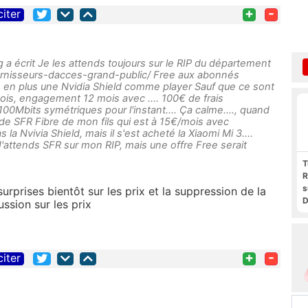
+
-
citer
a écrit Je les attends toujours sur le RIP du département
r/fournisseurs-dacces-grand-public/ Free aux abonnés
s en plus une Nvidia Shield comme player Sauf que ce sont
ois, engagement 12 mois avec .... 100€ de frais
00Mbits symétriques pour l'instant.... Ça calme...., quand
 de SFR Fibre de mon fils qui est à 15€/mois avec
 la Nvivia Shield, mais il s'est acheté la Xiaomi Mi 3....
attends SFR sur mon RIP, mais une offre Free serait
T
R
s
surprises bientôt sur les prix et la suppression de la
D
ssion sur les prix
t
F
F
P
+
-
citer