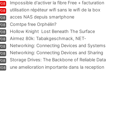
Impossible d'activer la fibre Free + facturation
/08
résiliation
utilisation répéteur wifi sans le wifi de la box
/08
acces NAS depuis smartphone
/08
Comtpe free Orphélin?
/08
Hollow Knight  Lost Beneath The Surface
/08
Airmez 80k: Tabakgeschmack, NET-
/08
Technologie und Leistung im
Networking: Connecting Devices and Systems
/08
Networking: Connecting Devices and Sharing
/08
Information
Storage Drives: The Backbone of Reliable Data
/08
Management
une amelioration importante dans la reception
/08
WIFI