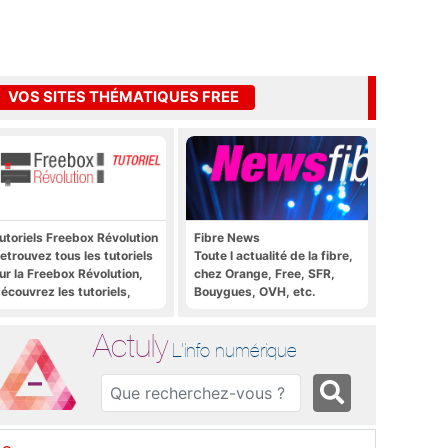
VOS SITES THÉMATIQUES FREE
utoriels Freebox Révolution
Fibre News
etrouvez tous les tutoriels
Toute l actualité de la fibre,
ur la Freebox Révolution,
chez Orange, Free, SFR,
écouvrez les tutoriels,
Bouygues, OVH, etc.
rucs et astuces pour la
reebox Révolution,
Actuly
reebox Server, Freebox
L'info numérique
layer