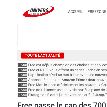
ACCUEIL
FREEZONE
TOUTE L'ACTUALITÉ
Free est déjà le champion des chaînes et services 
07/08
encore au moin...
Free et RTL9 vous offrent un cadeau riche en sens
07/08
l’obtenir
L’application nPerf se met à jour avec une nouvea
07/08
Mobile, Orange, SFR ...
Abonnés Freebox et Amazon Prime : deux nouveau
07/08
Free Mobile lance officiellement les nouveaux Ga
07/08
des promos et des cadeaux
Free doit-il lancer une nouvelle box à la place de
07/08
Piratage de Bloctel juste avant son arrêt ? Jusqu
07/08
auraient fuité
Free passe le cap des 700