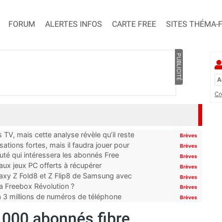
FORUM
ALERTES INFOS
CARTE FREE
SITES THÉMA-
PUBLICITÉ
Cr
TV, mais cette analyse révèle qu’il reste
Brèves
ations fortes, mais il faudra jouer pour
Brèves
uté qui intéressera les abonnés Free
Brèves
x jeux PC offerts à récupérer
Brèves
laxy Z Fold8 et Z Flip8 de Samsung avec
Brèves
 la Freebox Révolution ?
Brèves
’à 3 millions de numéros de téléphone
Brèves
 000 abonnés fibre