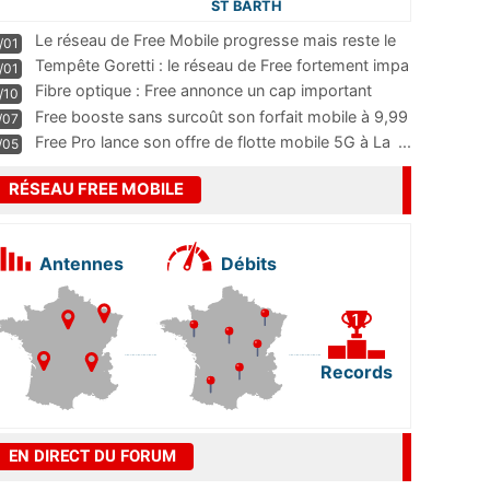
ST BARTH
Le réseau de Free Mobile progresse mais reste le
/01
m
...
Tempête Goretti : le réseau de Free fortement impa
/01
...
Fibre optique : Free annonce un cap important
/10
pass
...
Free booste sans surcoût son forfait mobile à 9,99
/07
...
Free Pro lance son offre de flotte mobile 5G à La
...
/05
RÉSEAU FREE MOBILE
Antennes
Débits
Records
EN DIRECT DU FORUM