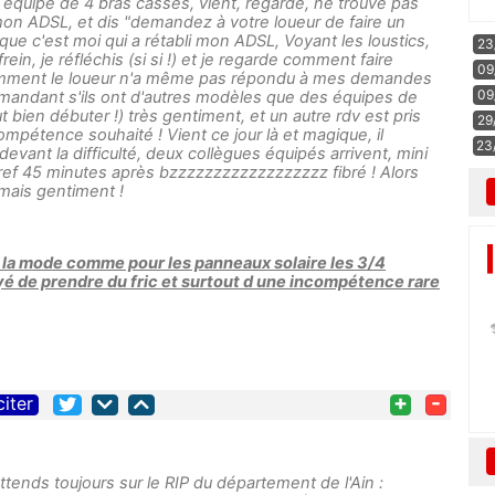
 1 équipe de 4 bras cassés, vient, regarde, ne trouve pas
mon ADSL, et dis "demandez à votre loueur de faire un
ue c'est moi qui a rétabli mon ADSL, Voyant les loustics,
23
rein, je réfléchis (si si !) et je regarde comment faire
09
demment le loueur n'a même pas répondu à mes demandes
09
demandant s'ils ont d'autres modèles que des équipes de
 bien débuter !) très gentiment, et un autre rdv est pris
29
ompétence souhaité ! Vient ce jour là et magique, il
23
 devant la difficulté, deux collègues équipés arrivent, mini
. bref 45 minutes après bzzzzzzzzzzzzzzzzzz fibré ! Alors
 mais gentiment !
a la mode comme pour les panneaux solaire les 3/4
é de prendre du fric et surtout d une incompétence rare
+
-
citer
ttends toujours sur le RIP du département de l'Ain :