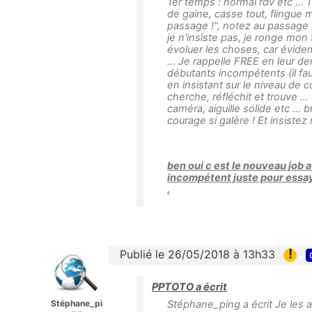
1er temps : normal rdv etc ...
de gaine, casse tout, flingue 
passage !", notez au passage q
je n'insiste pas, je ronge mon f
évoluer les choses, car évi
... Je rappelle FREE en leur 
débutants incompétents (il faut
en insistant sur le niveau de c
cherche, réfléchit et trouve ...
caméra, aiguille solide etc ..
courage si galère ! Et insistez
ben oui c est le nouveau job 
incompétent juste pour essay
.
!
Publié le 26/05/2018 à 13h33
PPTOTO a écrit
Stéphane_pi
Stéphane_ping a écrit Je les a