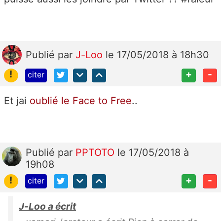
Publié
par
J-Loo
le 17/05/2018 à 18h30
!
+
-
citer
Et jai
oublié le Face to Free
..
Publié
par
PPTOTO
le 17/05/2018 à
19h08
!
+
-
citer
J-Loo a écrit