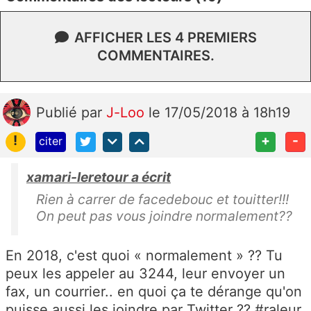
AFFICHER LES 4 PREMIERS
COMMENTAIRES.
Publié
par
J-Loo
le 17/05/2018 à 18h19
!
+
-
citer
xamari-leretour a écrit
Rien à carrer de facedebouc et touitter!!!
On peut pas vous joindre normalement??
En 2018, c'est quoi « normalement » ?? Tu
peux les appeler au 3244, leur envoyer un
fax, un courrier.. en quoi ça te dérange qu'on
puisse aussi les joindre par Twitter ?? #raleur