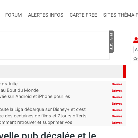
FORUM
ALERTES INFOS
CARTE FREE
SITES THÉMA-
PUBLICITÉ
Cr
 gratuite
Brèves
t au Bout du Monde
Brèves
ivée sur Android et iPhone pour les
Brèves
Brèves
oute la Liga débarque sur Disney+ et c’est
Brèves
 des centaines de films et 7 jours offerts
Brèves
 comment retrouver et supprimer vos
Brèves
uvelle pub décalée et le