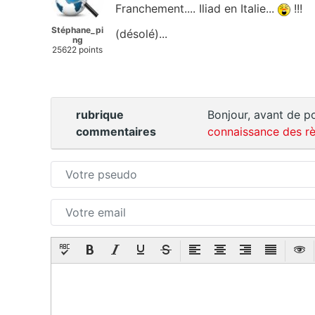
Franchement.... Iliad en Italie...
!!!
Stéphane_pi
(désolé)...
ng
25622 points
rubrique
Bonjour, avant de po
commentaires
connaissance des rè