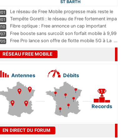
ST BARTH
Le réseau de Free Mobile progresse mais reste le
/01
m
...
Tempête Goretti : le réseau de Free fortement impa
/01
...
Fibre optique : Free annonce un cap important
/10
pass
...
Free booste sans surcoût son forfait mobile à 9,99
/07
...
Free Pro lance son offre de flotte mobile 5G à La
...
/05
RÉSEAU FREE MOBILE
Antennes
Débits
Records
EN DIRECT DU FORUM