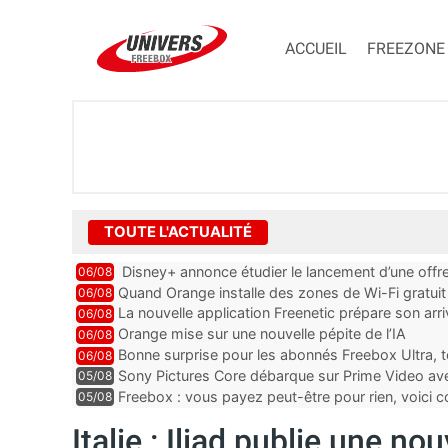
ACCUEIL
FREEZONE
TOUTE L'ACTUALITÉ
Disney+ annonce étudier le lancement d’une offre
06/08
Quand Orange installe des zones de Wi-Fi gratui
06/08
La nouvelle application Freenetic prépare son arr
06/08
abonnés Freebox, testez la
Orange mise sur une nouvelle pépite de l’IA
06/08
Bonne surprise pour les abonnés Freebox Ultra, t
06/08
inclus
Sony Pictures Core débarque sur Prime Video avec
05/08
Freebox : vous payez peut-être pour rien, voici
05/08
abonnements TV oubliés
Italie : Iliad publie une no