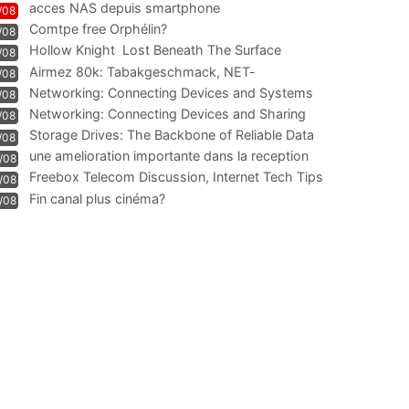
acces NAS depuis smartphone
/08
Comtpe free Orphélin?
/08
Hollow Knight  Lost Beneath The Surface
/08
Airmez 80k: Tabakgeschmack, NET-
/08
Technologie und Leistung im
Networking: Connecting Devices and Systems
/08
Networking: Connecting Devices and Sharing
/08
Information
Storage Drives: The Backbone of Reliable Data
/08
Management
une amelioration importante dans la reception
/08
WIFI
Freebox Telecom Discussion, Internet Tech Tips
/08
Communi
Fin canal plus cinéma?
/08