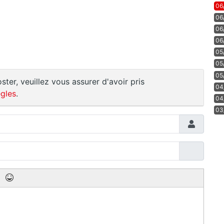
06
06
06
06
05
05
05
ster, veuillez vous assurer d'avoir pris
04
gles
.
04
03