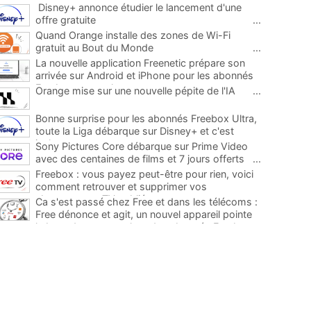
Disney+ annonce étudier le lancement d'une
offre gratuite
...
Quand Orange installe des zones de Wi-Fi
gratuit au Bout du Monde
...
La nouvelle application Freenetic prépare son
arrivée sur Android et iPhone pour les abonnés
Freebox, testez la
...
Orange mise sur une nouvelle pépite de l'IA
...
Bonne surprise pour les abonnés Freebox Ultra,
toute la Liga débarque sur Disney+ et c'est
inclus
...
Sony Pictures Core débarque sur Prime Video
avec des centaines de films et 7 jours offerts
...
Freebox : vous payez peut-être pour rien, voici
comment retrouver et supprimer vos
abonnements TV oubliés
...
Ca s'est passé chez Free et dans les télécoms :
Free dénonce et agit, un nouvel appareil pointe
le bout de son nez chez des abonnés Freebox...
...