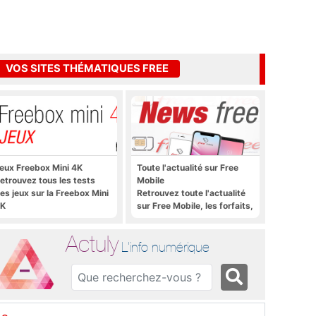
VOS SITES THÉMATIQUES FREE
eux Freebox Mini 4K
Toute l'actualité sur Free
etrouvez tous les tests
Mobile
es jeux sur la Freebox Mini
Retrouvez toute l'actualité
K
sur Free Mobile, les forfaits,
le déploiement 4G, 5G, les
promos, les nouveautés et
Actuly
bien plus encore
L'info numérique