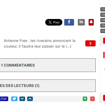
23
09
09
29
23
Antenne Free : les riverains annoncent la
couleur, il faudra leur passer sur le (...)
 1 COMMENTAIRES
S DES LECTEURS (1)
+
-
citer