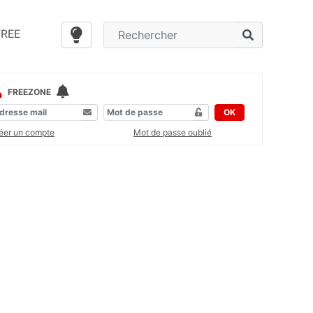
FREE
FREEZONE
OK
éer un compte
Mot de passe oublié