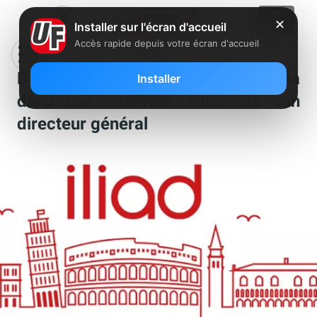
✕
Installer sur l'écran d'accueil
Accès rapide depuis votre écran d'accueil
Découvrez la stratégie d’Iliad Italia
Installer
dans une interview vidéo de son
directeur général