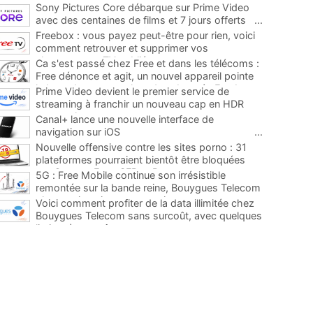
Sony Pictures Core débarque sur Prime Video
avec des centaines de films et 7 jours offerts
...
Freebox : vous payez peut-être pour rien, voici
comment retrouver et supprimer vos
abonnements TV oubliés
...
Ca s'est passé chez Free et dans les télécoms :
Free dénonce et agit, un nouvel appareil pointe
le bout de son nez chez des abonnés Freebox...
Prime Video devient le premier service de
...
streaming à franchir un nouveau cap en HDR
avec ce lancement
...
Canal+ lance une nouvelle interface de
navigation sur iOS
...
Nouvelle offensive contre les sites porno : 31
plateformes pourraient bientôt être bloquées
par Orange, Free, SFR et Bouygues
...
5G : Free Mobile continue son irrésistible
remontée sur la bande reine, Bouygues Telecom
plus que jamais sous pression
...
Voici comment profiter de la data illimitée chez
Bouygues Telecom sans surcoût, avec quelques
limites à connaître
...