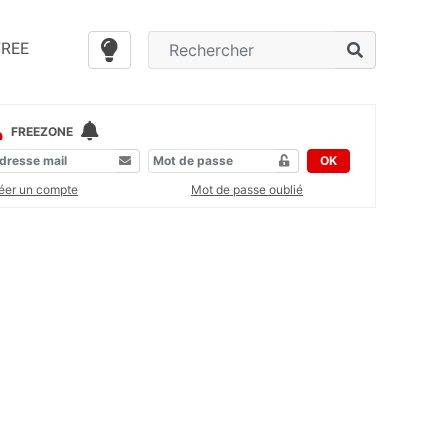
FREE
FREEZONE
OK
éer un compte
Mot de passe oublié