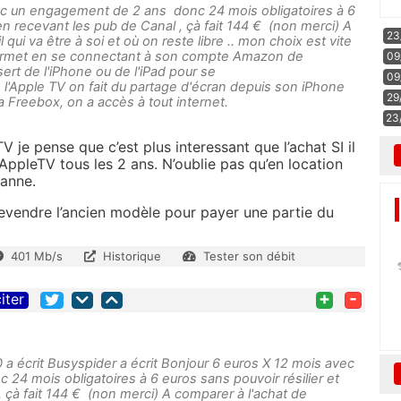
ec un engagement de 2 ans donc 24 mois obligatoires à 6
 en recevant les pub de Canal , çà fait 144 € (non merci) A
23
 qui va être à soi et où on reste libre .. mon choix est vite
 permet en se connectant à son compte Amazon de
09
ert de l'iPhone ou de l'iPad pour se
09
 l'Apple TV on fait du partage d'écran depuis son iPhone
29
la Freebox, on a accès à tout internet.
23
 je pense que c’est plus interessant que l’achat SI il
ppleTV tous les 2 ans. N’oublie pas qu’en location
panne.
evendre l’ancien modèle pour payer une partie du
401 Mb/s
Historique
Tester son débit
+
-
iter
0 a écrit Busyspider a écrit Bonjour 6 euros X 12 mois avec
4 mois obligatoires à 6 euros sans pouvoir résilier et
 çà fait 144 € (non merci) A comparer à l'achat de