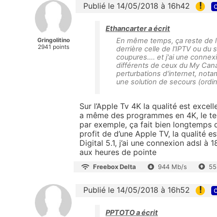
!
Publié le 14/05/2018 à 16h42
c
Ethancarter a écrit
Gringolitino
En même temps, ça reste de l'O
2941 points
derrière celle de l'IPTV ou du
coupures.... et j'ai une connex
différents de ceux du My Cana
perturbations d'internet, nota
une solution de secours (ordi
Sur l’Apple Tv 4K la qualité est excell
a même des programmes en 4K, le te
par exemple, ça fait bien longtemps q
profit de d’une Apple TV, la qualité e
Digital 5.1, j’ai une connexion adsl 
aux heures de pointe
Freebox Delta
944 Mb/s
55
!
Publié le 14/05/2018 à 16h52
c
PPTOTO a écrit