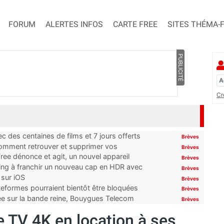
FORUM
ALERTES INFOS
CARTE FREE
SITES THÉMA-
PUBLICITÉ
Cr
 des centaines de films et 7 jours offerts
Brèves
 comment retrouver et supprimer vos
Brèves
ree dénonce et agit, un nouvel appareil
Brèves
ming à franchir un nouveau cap en HDR avec
Brèves
 sur iOS
Brèves
ateformes pourraient bientôt être bloquées
Brèves
tée sur la bande reine, Bouygues Telecom
Brèves
e TV 4K en location à ses