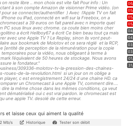
ù on reste libre .. mon choix est vite fait Pour info : Un
06
tant à son compte Amazon de visionner Prime vidéo. (on
05
ad pour se connecter/authentifier ) Avec l'Apple TV on fait
05
 iPhone ou iPad, connecté en wifi sur la Freebox, on a
 chromecast a 39 euros on fait pareil avec n importe quel
05
n PC sous linux avec chrome. ca coute bien moins cher
04
litino a écrit Hellboy67 a écrit Ce bien beau tout ça mais
rer avec une Apple TV ? Le Replay, sinon ils vont peut-
04
laire aux bookmark de Molotov et ce sera réglé et la RCP,
03
ce [entité de perception de la rémunération pour la copie
03
 temporaires pour la vidéo, nous obligeant à terme à
kmark l’équivalent de 50 heures de stockage. Nous avons
01
ssure le fondateur."
31
usiness/309336-molotov-tv-la-pression-des-chaines-
roues-de-la-revolution.html si un jour on m oblige a
un player, c est enregistrement 24/24 d une chaine HD. ca
n, comparer un Chromecast à une Apple TV, comment dire....
 pas dire la même chose dans les mêmes conditions, ça veut
nt dématérialisé oui c est vrai pardon. le chromecast est
 qu une apple TV. desolé de cette erreur.
s et laisse ceux qui aiment la qualité
2 Mb/s
Historique
Tester son débit