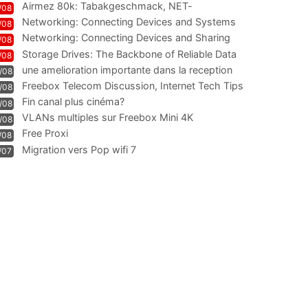
Airmez 80k: Tabakgeschmack, NET-
/08
Technologie und Leistung im
Networking: Connecting Devices and Systems
/08
Networking: Connecting Devices and Sharing
/08
Information
Storage Drives: The Backbone of Reliable Data
/08
Management
une amelioration importante dans la reception
/08
WIFI
Freebox Telecom Discussion, Internet Tech Tips
/08
Communi
Fin canal plus cinéma?
/08
VLANs multiples sur Freebox Mini 4K
/08
Free Proxi
/08
Migration vers Pop wifi 7
/07