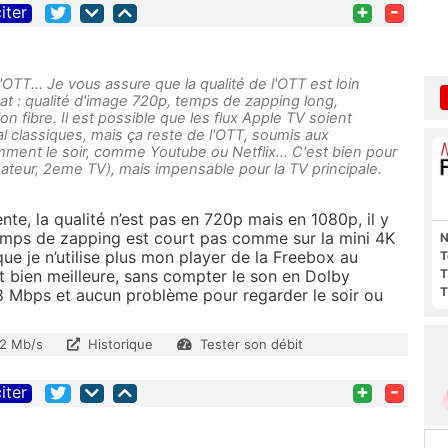
+
-
iter
TT... Je vous assure que la qualité de l'OTT est loin
 sat : qualité d'image 720p, temps de zapping long,
ion fibre. Il est possible que les flux Apple TV soient
l classiques, mais ça reste de l'OTT, soumis aux
mment le soir, comme Youtube ou Netflix... C'est bien pour
nateur, 2eme TV), mais impensable pour la TV principale.
ente, la qualité n’est pas en 720p mais en 1080p, il y
mps de zapping est court pas comme sur la mini 4K
N
ue je n’utilise plus mon player de la Freebox au
T
T
st bien meilleure, sans compter le son en Dolby
T
à 18 Mbps et aucun problème pour regarder le soir ou
2 Mb/s
Historique
Tester son débit
+
-
iter