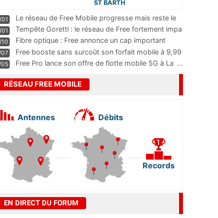
ST BARTH
Le réseau de Free Mobile progresse mais reste le
/01
m
...
Tempête Goretti : le réseau de Free fortement impa
/01
...
Fibre optique : Free annonce un cap important
/10
pass
...
Free booste sans surcoût son forfait mobile à 9,99
/07
...
Free Pro lance son offre de flotte mobile 5G à La
...
/05
RÉSEAU FREE MOBILE
Antennes
Débits
Records
EN DIRECT DU FORUM