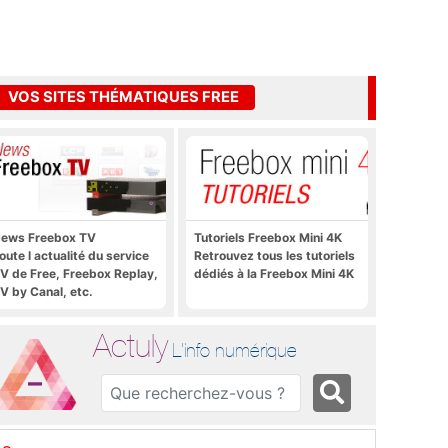
VOS SITES THÉMATIQUES FREE
ews Freebox TV
Tutoriels Freebox Mini 4K
oute l actualité du service
Retrouvez tous les tutoriels
V de Free, Freebox Replay,
dédiés à la Freebox Mini 4K
V by Canal, etc.
Actuly
L'info numérique