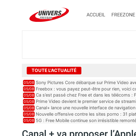
ACCUEIL
FREEZONE
TOUTE L'ACTUALITÉ
Sony Pictures Core débarque sur Prime Video avec
05/08
Freebox : vous payez peut-être pour rien, voici
05/08
abonnements TV oubliés
Ca s’est passé chez Free et dans les télécoms : F
05/08
pointe le bout de...
Prime Video devient le premier service de strea
05/08
ce lancement
Canal+ lance une nouvelle interface de navigation
05/08
Nouvelle offensive contre les sites porno : 31 pl
05/08
par Orange, Free, SF...
5G : Free Mobile continue son irrésistible remon
05/08
plus que jamais sous pr...
Canal + va proposer l’Appl