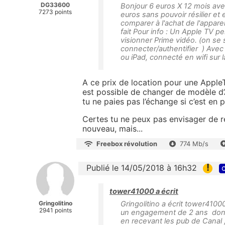
DG33600
Bonjour 6 euros X 12 mois av
7273 points
euros sans pouvoir résilier et
comparer à l'achat de l'appareil
fait Pour info : Un Apple TV
visionner Prime vidéo. (on se s
connecter/authentifier ) Avec
ou iPad, connecté en wifi sur 
A ce prix de location pour une AppleTV
est possible de changer de modèle d’A
tu ne paies pas l’échange si c’est en 
Certes tu ne peux pas envisager de r
nouveau, mais...
Freebox révolution
774 Mb/s
!
Publié le 14/05/2018 à 16h32
c
tower41000 a écrit
Gringolitino
Gringolitino a écrit tower4100
2941 points
un engagement de 2 ans donc 2
en recevant les pub de Canal ,