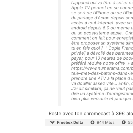
l'appareil qui va être à soi et o
Apple TV permet en se connec
se sert de l'iPhone ou de l'iP
du partage d'écran depuis son
accès à tout internet. avec un
android depuis 6.0 ou meme u
qu un ecosysteme apple. Gringo
comment on fait pour enregist
être proposer un système simi
tu en fais quoi ? " Copie Fran
privée] a dévoilé des barèmes
payer, pour 10 heures de boo
préféré réduire notre offre » a
https://www.numerama.com/b
tele-met-des-batons-dans-les-
prendre une ATV a la place d 
va douiller assez vite... Enfi
J’ai dit similaire, ça ne veut
dire un système d’enregisteme
bien plus versatile et pratique
Reste avec ton chromecast à 39€ alor
Freebox Delta
944 Mb/s
55