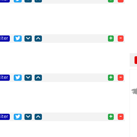
+
-
iter
+
-
iter
+
-
iter