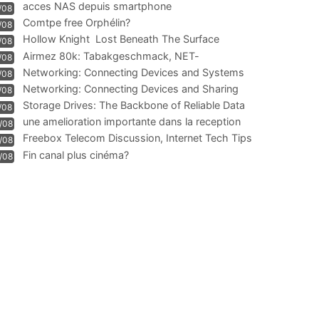
acces NAS depuis smartphone
/08
Comtpe free Orphélin?
/08
Hollow Knight  Lost Beneath The Surface
/08
Airmez 80k: Tabakgeschmack, NET-
/08
Technologie und Leistung im
Networking: Connecting Devices and Systems
/08
Networking: Connecting Devices and Sharing
/08
Information
Storage Drives: The Backbone of Reliable Data
/08
Management
une amelioration importante dans la reception
/08
WIFI
Freebox Telecom Discussion, Internet Tech Tips
/08
Communi
Fin canal plus cinéma?
/08