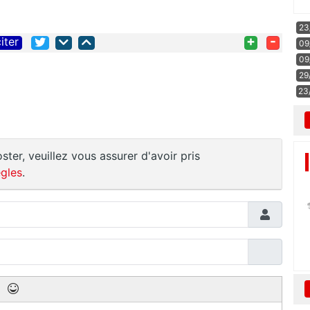
23
+
-
iter
09
09
29
23
ster, veuillez vous assurer d'avoir pris
gles
.