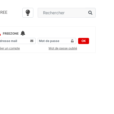
FREE
FREEZONE
OK
éer un compte
Mot de passe oublié