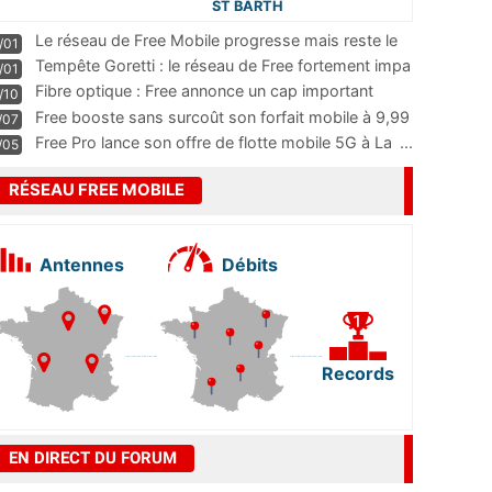
ST BARTH
Le réseau de Free Mobile progresse mais reste le
/01
m
...
Tempête Goretti : le réseau de Free fortement impa
/01
...
Fibre optique : Free annonce un cap important
/10
pass
...
Free booste sans surcoût son forfait mobile à 9,99
/07
...
Free Pro lance son offre de flotte mobile 5G à La
...
/05
RÉSEAU FREE MOBILE
Antennes
Débits
Records
EN DIRECT DU FORUM