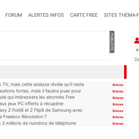
FORUM
ALERTES INFOS
CARTE FREE
SITES THÉMA-
PUBLICITÉ
Cr
TV, mais cette analyse révèle qu’il reste
Brèves
ations fortes, mais il faudra jouer pour
Brèves
uté qui intéressera les abonnés Free
Brèves
x jeux PC offerts à récupérer
Brèves
laxy Z Fold8 et Z Flip8 de Samsung avec
Brèves
 la Freebox Révolution ?
Brèves
’à 3 millions de numéros de téléphone
Brèves