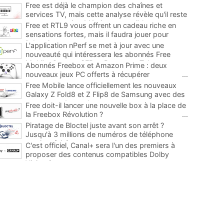
Free est déjà le champion des chaînes et
services TV, mais cette analyse révèle qu'il reste
encore au moins 141 ajouts possibles
...
Free et RTL9 vous offrent un cadeau riche en
sensations fortes, mais il faudra jouer pour
l'obtenir
...
L'application nPerf se met à jour avec une
nouveauté qui intéressera les abonnés Free
Mobile, Orange, SFR et Bouygues Telecom
...
Abonnés Freebox et Amazon Prime : deux
nouveaux jeux PC offerts à récupérer
...
Free Mobile lance officiellement les nouveaux
Galaxy Z Fold8 et Z Flip8 de Samsung avec des
promos et des cadeaux
...
Free doit-il lancer une nouvelle box à la place de
la Freebox Révolution ?
...
Piratage de Bloctel juste avant son arrêt ?
Jusqu'à 3 millions de numéros de téléphone
auraient fuité
...
C'est officiel, Canal+ sera l'un des premiers à
proposer des contenus compatibles Dolby
Vision 2
...