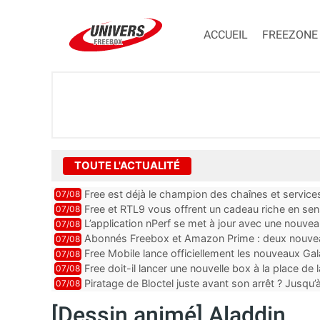
ACCUEIL
FREEZONE
TOUTE L'ACTUALITÉ
Free est déjà le champion des chaînes et services 
07/08
encore au moin...
Free et RTL9 vous offrent un cadeau riche en sens
07/08
l’obtenir
L’application nPerf se met à jour avec une nouvea
07/08
Mobile, Orange, SFR ...
Abonnés Freebox et Amazon Prime : deux nouveau
07/08
Free Mobile lance officiellement les nouveaux Ga
07/08
des promos et des cadeaux
Free doit-il lancer une nouvelle box à la place de
07/08
Piratage de Bloctel juste avant son arrêt ? Jusqu
07/08
auraient fuité
[Dessin animé] Aladdin