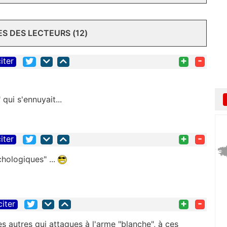
 DES LECTEURS (12)
+
-
iter
qui s'ennuyait...
+
-
iter
chologiques" ...
+
-
citer
s autres qui attaques à l'arme "blanche", à ces