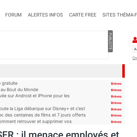
FORUM
ALERTES INFOS
CARTE FREE
SITES THÉMA-
PUBLICITÉ
Cr
 gratuite
Brèves
t au Bout du Monde
Brèves
ivée sur Android et iPhone pour les
Brèves
Brèves
oute la Liga débarque sur Disney+ et c’est
Brèves
 des centaines de films et 7 jours offerts
Brèves
 comment retrouver et supprimer vos
Brèves
FR : il menace employés et