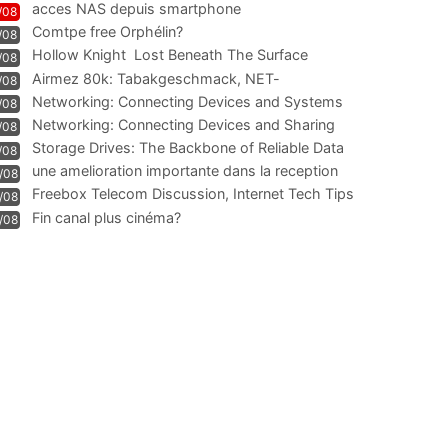
acces NAS depuis smartphone
/08
Comtpe free Orphélin?
/08
Hollow Knight  Lost Beneath The Surface
/08
Airmez 80k: Tabakgeschmack, NET-
/08
Technologie und Leistung im
Networking: Connecting Devices and Systems
/08
Networking: Connecting Devices and Sharing
/08
Information
Storage Drives: The Backbone of Reliable Data
/08
Management
une amelioration importante dans la reception
/08
WIFI
Freebox Telecom Discussion, Internet Tech Tips
/08
Communi
Fin canal plus cinéma?
/08