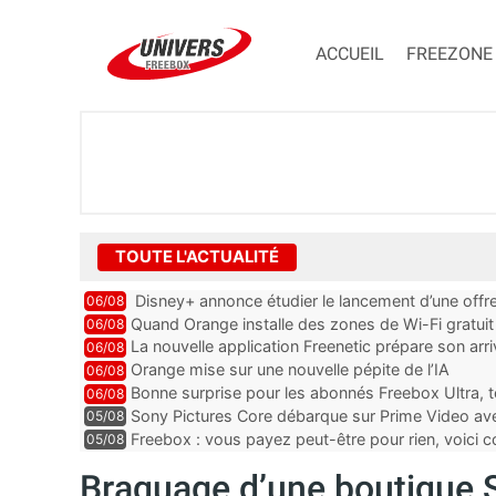
ACCUEIL
FREEZONE
TOUTE L'ACTUALITÉ
Disney+ annonce étudier le lancement d’une offre
06/08
Quand Orange installe des zones de Wi-Fi gratui
06/08
La nouvelle application Freenetic prépare son arr
06/08
abonnés Freebox, testez la
Orange mise sur une nouvelle pépite de l’IA
06/08
Bonne surprise pour les abonnés Freebox Ultra, t
06/08
inclus
Sony Pictures Core débarque sur Prime Video avec
05/08
Freebox : vous payez peut-être pour rien, voici
05/08
abonnements TV oubliés
Braquage d’une boutique S