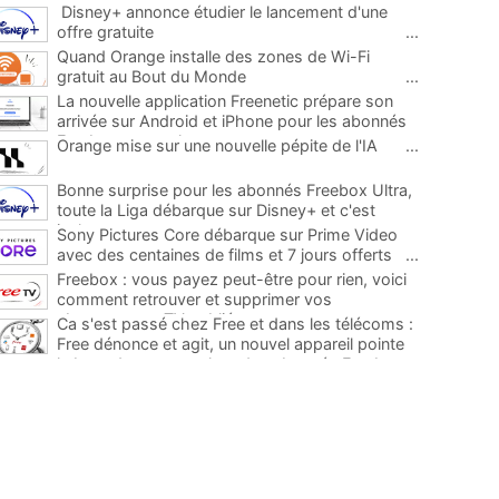
Disney+ annonce étudier le lancement d'une
offre gratuite
...
Quand Orange installe des zones de Wi-Fi
gratuit au Bout du Monde
...
La nouvelle application Freenetic prépare son
arrivée sur Android et iPhone pour les abonnés
Freebox, testez la
...
Orange mise sur une nouvelle pépite de l'IA
...
Bonne surprise pour les abonnés Freebox Ultra,
toute la Liga débarque sur Disney+ et c'est
inclus
...
Sony Pictures Core débarque sur Prime Video
avec des centaines de films et 7 jours offerts
...
Freebox : vous payez peut-être pour rien, voici
comment retrouver et supprimer vos
abonnements TV oubliés
...
Ca s'est passé chez Free et dans les télécoms :
Free dénonce et agit, un nouvel appareil pointe
le bout de son nez chez des abonnés Freebox...
...