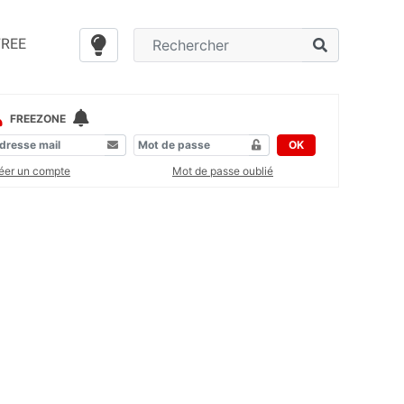
FREE
FREEZONE
OK
éer un compte
Mot de passe oublié