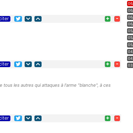
06
06
+
-
06
citer
06
05
05
05
04
04
+
-
citer
03
tous les autres qui attaques à l'arme "blanche", à ces
+
-
citer