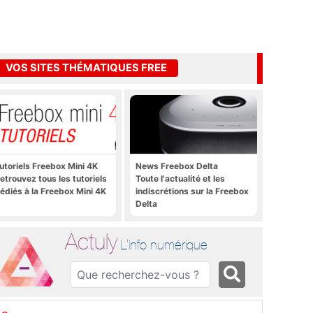
VOS SITES THÉMATIQUES FREE
utoriels Freebox Mini 4K
News Freebox Delta
etrouvez tous les tutoriels
Toute l'actualité et les
édiés à la Freebox Mini 4K
indiscrétions sur la Freebox
Delta
Actuly
L'info numérique