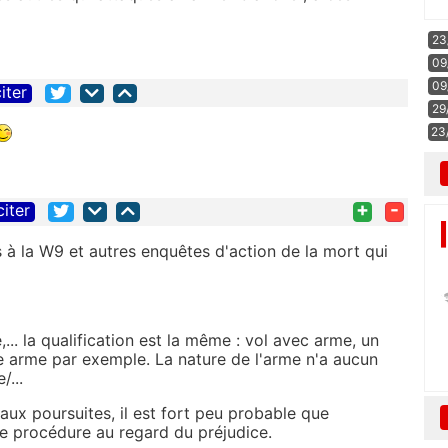
23
09
09
iter
29
23
+
-
citer
s à la W9 et autres enquêtes d'action de la mort qui
,... la qualification est la même : vol avec arme, un
 arme par exemple. La nature de l'arme n'a aucun
/...
 aux poursuites, il est fort peu probable que
e procédure au regard du préjudice.