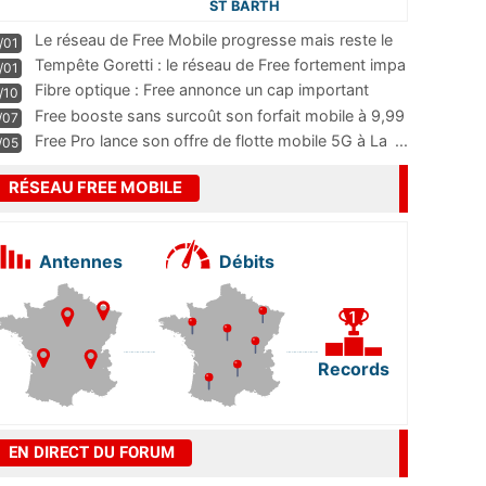
ST BARTH
Le réseau de Free Mobile progresse mais reste le
/01
m
...
Tempête Goretti : le réseau de Free fortement impa
/01
...
Fibre optique : Free annonce un cap important
/10
pass
...
Free booste sans surcoût son forfait mobile à 9,99
/07
...
Free Pro lance son offre de flotte mobile 5G à La
...
/05
RÉSEAU FREE MOBILE
Antennes
Débits
Records
EN DIRECT DU FORUM