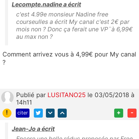
Lecompte.nadine a écrit
c'est 4.99e monsieur Nadine free
courseulles a écrit My canal c'est 2€ par
mois non ? Donc ça ferait une VP¨à 6,99€
au max non ?
Comment arrivez vous à 4,99€ pour My canal
?
Publié
par
LUSITANO25
le 03/05/2018 à
14h11
!
+
-
citer
Jean-Jo a écrit
Encore une belle réduc proposée par Free,