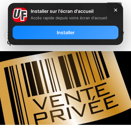
✕
Installer sur l'écran d'accueil
Accès rapide depuis votre écran d'accueil
Free lance une nouvelle Vente Privée
Installer
qui s’annonce très alléchante