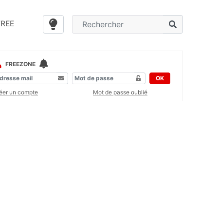
FREE
FREEZONE
OK
éer un compte
Mot de passe oublié