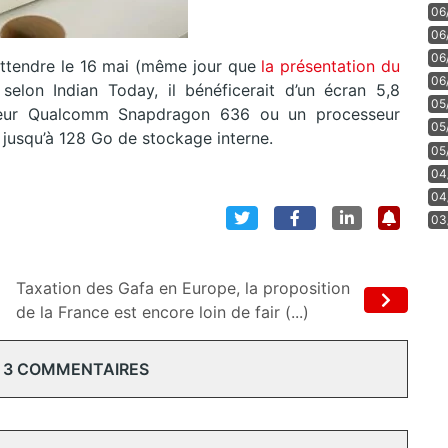
06
06
06
 attendre le 16 mai (même jour que
la présentation du
06
elon Indian Today, il bénéficerait d’un écran 5,8
05
seur Qualcomm Snapdragon 636 ou un processeur
05
jusqu’à 128 Go de stockage interne.
05
04
04
03
Taxation des Gafa en Europe, la proposition
de la France est encore loin de fair (...)
 3 COMMENTAIRES