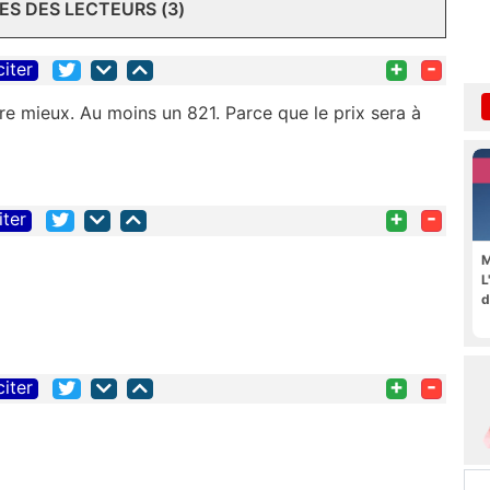
S DES LECTEURS (3)
+
-
citer
re mieux. Au moins un 821. Parce que le prix sera à
+
-
iter
M
L
d
+
-
citer