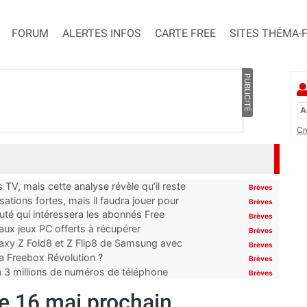
FORUM
ALERTES INFOS
CARTE FREE
SITES THÉMA-
PUBLICITÉ
Cr
TV, mais cette analyse révèle qu’il reste
Brèves
ations fortes, mais il faudra jouer pour
Brèves
uté qui intéressera les abonnés Free
Brèves
x jeux PC offerts à récupérer
Brèves
laxy Z Fold8 et Z Flip8 de Samsung avec
Brèves
 la Freebox Révolution ?
Brèves
’à 3 millions de numéros de téléphone
Brèves
le 16 mai prochain