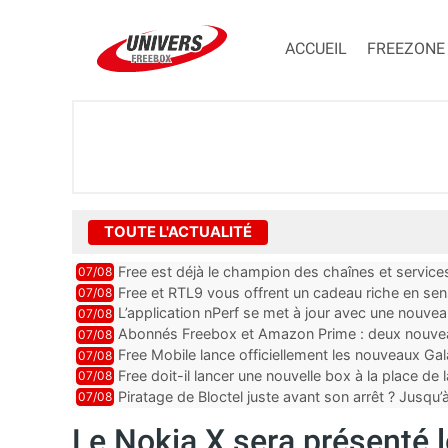
ACCUEIL
FREEZONE
TOUTE L'ACTUALITÉ
Free est déjà le champion des chaînes et services 
07/08
encore au moin...
Free et RTL9 vous offrent un cadeau riche en sens
07/08
l’obtenir
L’application nPerf se met à jour avec une nouvea
07/08
Mobile, Orange, SFR ...
Abonnés Freebox et Amazon Prime : deux nouveau
07/08
Free Mobile lance officiellement les nouveaux Ga
07/08
des promos et des cadeaux
Free doit-il lancer une nouvelle box à la place de
07/08
Piratage de Bloctel juste avant son arrêt ? Jusqu
07/08
auraient fuité
Le Nokia X sera présenté 