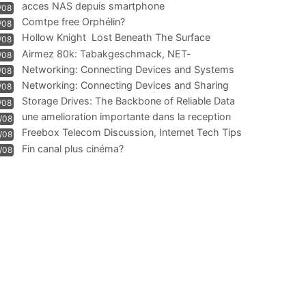
acces NAS depuis smartphone
/08
Comtpe free Orphélin?
/08
Hollow Knight  Lost Beneath The Surface
/08
Airmez 80k: Tabakgeschmack, NET-
/08
Technologie und Leistung im
Networking: Connecting Devices and Systems
/08
Networking: Connecting Devices and Sharing
/08
Information
Storage Drives: The Backbone of Reliable Data
/08
Management
une amelioration importante dans la reception
/08
WIFI
Freebox Telecom Discussion, Internet Tech Tips
/08
Communi
Fin canal plus cinéma?
/08