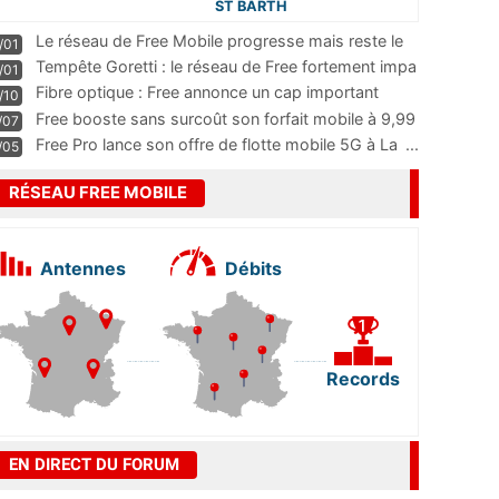
ST BARTH
Le réseau de Free Mobile progresse mais reste le
/01
m
...
Tempête Goretti : le réseau de Free fortement impa
/01
...
Fibre optique : Free annonce un cap important
/10
pass
...
Free booste sans surcoût son forfait mobile à 9,99
/07
...
Free Pro lance son offre de flotte mobile 5G à La
...
/05
RÉSEAU FREE MOBILE
Antennes
Débits
Records
EN DIRECT DU FORUM