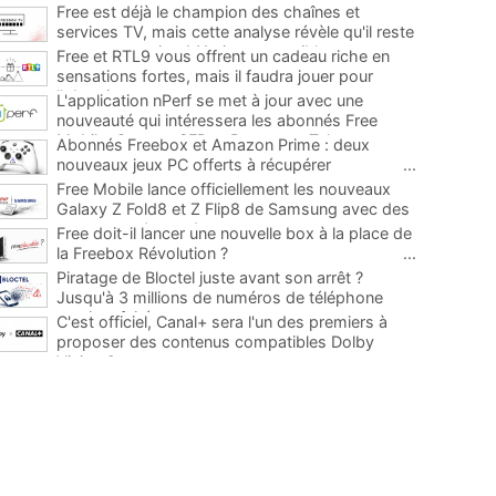
Free est déjà le champion des chaînes et
services TV, mais cette analyse révèle qu'il reste
encore au moins 141 ajouts possibles
...
Free et RTL9 vous offrent un cadeau riche en
sensations fortes, mais il faudra jouer pour
l'obtenir
...
L'application nPerf se met à jour avec une
nouveauté qui intéressera les abonnés Free
Mobile, Orange, SFR et Bouygues Telecom
...
Abonnés Freebox et Amazon Prime : deux
nouveaux jeux PC offerts à récupérer
...
Free Mobile lance officiellement les nouveaux
Galaxy Z Fold8 et Z Flip8 de Samsung avec des
promos et des cadeaux
...
Free doit-il lancer une nouvelle box à la place de
la Freebox Révolution ?
...
Piratage de Bloctel juste avant son arrêt ?
Jusqu'à 3 millions de numéros de téléphone
auraient fuité
...
C'est officiel, Canal+ sera l'un des premiers à
proposer des contenus compatibles Dolby
Vision 2
...