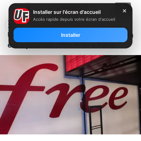
✕
Installer sur l'écran d'accueil
Accès rapide depuis votre écran d'accueil
Un poste de conseiller multimédia
Installer
est à pourvoir chez Free à Paris