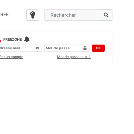
FREE
FREEZONE
OK
éer un compte
Mot de passe oublié