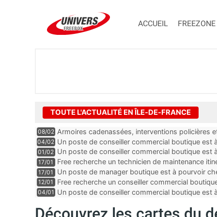
ACCUEIL
FREEZONE
TOUTE L'ACTUALITÉ EN ÎLE-DE-FRANCE
Armoires cadenassées, interventions policières et
08/02
de la fibre ne peuvent plus durer
Un poste de conseiller commercial boutique est à 
04/02
département du Val-de-Marne
Un poste de conseiller commercial boutique est à
01/02
département du Val-de-Marne
Free recherche un technicien de maintenance itin
17/01
Un poste de manager boutique est à pourvoir che
17/01
Seine-Saint-Denis
Free recherche un conseiller commercial boutique
12/01
et-Marne
Un poste de conseiller commercial boutique est à
04/01
dans les Yvelines
Découvrez les cartes du d