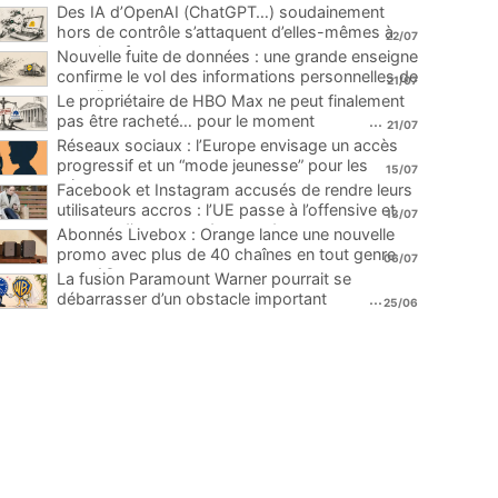
Des IA d’OpenAI (ChatGPT…) soudainement
hors de contrôle s’attaquent d’elles-mêmes à
22/07
une plateforme
...
Nouvelle fuite de données : une grande enseigne
confirme le vol des informations personnelles de
21/07
ses clients
...
Le propriétaire de HBO Max ne peut finalement
pas être racheté… pour le moment
...
21/07
Réseaux sociaux : l’Europe envisage un accès
progressif et un “mode jeunesse” pour les
15/07
mineurs
...
Facebook et Instagram accusés de rendre leurs
utilisateurs accros : l’UE passe à l’offensive et
13/07
menace d’une amende record
...
Abonnés Livebox : Orange lance une nouvelle
promo avec plus de 40 chaînes en tout genre
06/07
pour 1€
...
La fusion Paramount Warner pourrait se
débarrasser d’un obstacle important
...
25/06