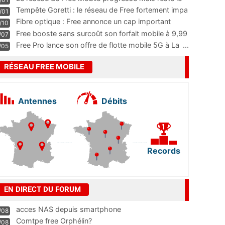
m
...
Tempête Goretti : le réseau de Free fortement impa
/01
...
Fibre optique : Free annonce un cap important
/10
pass
...
Free booste sans surcoût son forfait mobile à 9,99
/07
...
Free Pro lance son offre de flotte mobile 5G à La
...
/05
RÉSEAU FREE MOBILE
Antennes
Débits
Records
EN DIRECT DU FORUM
acces NAS depuis smartphone
/08
Comtpe free Orphélin?
/08