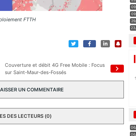
09
09
ploiement FTTH
29
23
Couverture et débit 4G Free Mobile : Focus
sur Saint-Maur-des-Fossés
 LAISSER UN COMMENTAIRE
S DES LECTEURS (0)
06
06