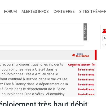
FORUM
ALERTES INFOS
CARTE FREE
SITES THÉMA-
PUBLICITÉ
Cr
 recours juridiques : quand les incidents
Actualités télécom
,
Île-
de-France
pourvoir chez Free à Créteil dans le
Île-de-France
 pourvoir chez Free à Arcueil dans le
Île-de-France
érant confirmé à Bezons dans le Val-d’Oise
Île-de-France
z Free à Drancy dans le département de la
Île-de-France
 à Serris dans le département de la Seine-
Île-de-France
 pourvoir chez Free à Vélizy-Villacoublay
Île-de-France
éploiement très haut débit