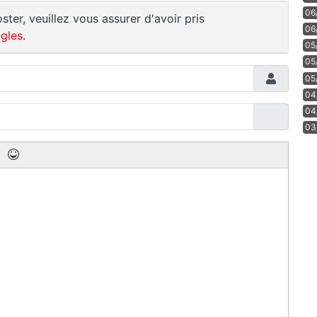
06
ster, veuillez vous assurer d'avoir pris
06
gles
.
05
05
05
04
04
03