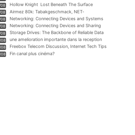
Hollow Knight  Lost Beneath The Surface
/08
Airmez 80k: Tabakgeschmack, NET-
/08
Technologie und Leistung im
Networking: Connecting Devices and Systems
/08
Networking: Connecting Devices and Sharing
/08
Information
Storage Drives: The Backbone of Reliable Data
/08
Management
une amelioration importante dans la reception
/08
WIFI
Freebox Telecom Discussion, Internet Tech Tips
/08
Communi
Fin canal plus cinéma?
/08