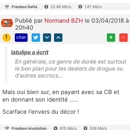
Freebox Delta
22.89 Mb/s
1.87 Mb/s
Publié
par
Normand BZH
le 03/04/2018 à
20h40
!
+
-
citer
latulipe a écrit
En générale, ce genre de durée est surtout
le bon plan pour les dealers de drogue ou
d'autres escrocs...
Mais oui bien sur, en payant avec sa CB et
en donnant son identité .....
Scarface l'envers du décor !
Freebox révolution
815 Mb/s
539 Mb/s