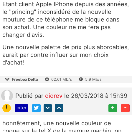
Etant client Apple IPhone depuis des années,
le "princing" inconsidéré de la nouvelle
mouture de ce téléphone me bloque dans
son achat. Une couleur ne me fera pas
changer d'avis.
Une nouvelle palette de prix plus abordables,
aurait par contre influer sur mon choix
d'achat!
Freebox Delta
62.61 Mb/s
5.9 Mb/s
Publié
par
didrev
le 26/03/2018 à 15h39
!
+
-
citer
honnêtement, une nouvelle couleur de
coque sur le tel X de la marque machin, on