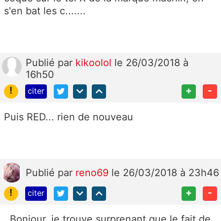
s'en bat les c.......
Publié
par
kikoolol
le 26/03/2018 à
16h50
!
+
-
citer
Puis RED... rien de nouveau
Publié
par
reno69
le 26/03/2018 à 23h46
!
+
-
citer
Bonjour, je trouve surprenant que le fait de