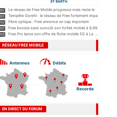
ST BARTH
Le réseau de Free Mobile progresse mais reste le
/01
m
...
Tempête Goretti : le réseau de Free fortement impa
/01
...
Fibre optique : Free annonce un cap important
/10
pass
...
Free booste sans surcoût son forfait mobile à 9,99
/07
...
Free Pro lance son offre de flotte mobile 5G à La
...
/05
RÉSEAU FREE MOBILE
Antennes
Débits
Records
EN DIRECT DU FORUM