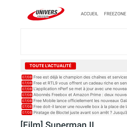
ACCUEIL
FREEZONE
TOUTE L'ACTUALITÉ
Free est déjà le champion des chaînes et services 
07/08
encore au moin...
Free et RTL9 vous offrent un cadeau riche en sens
07/08
l’obtenir
L’application nPerf se met à jour avec une nouvea
07/08
Mobile, Orange, SFR ...
Abonnés Freebox et Amazon Prime : deux nouveau
07/08
Free Mobile lance officiellement les nouveaux Ga
07/08
des promos et des cadeaux
Free doit-il lancer une nouvelle box à la place de
07/08
Piratage de Bloctel juste avant son arrêt ? Jusqu
07/08
auraient fuité
[Film] Superman II