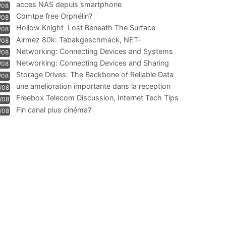
acces NAS depuis smartphone
/08
Comtpe free Orphélin?
/08
Hollow Knight  Lost Beneath The Surface
/08
Airmez 80k: Tabakgeschmack, NET-
/08
Technologie und Leistung im
Networking: Connecting Devices and Systems
/08
Networking: Connecting Devices and Sharing
/08
Information
Storage Drives: The Backbone of Reliable Data
/08
Management
une amelioration importante dans la reception
/08
WIFI
Freebox Telecom Discussion, Internet Tech Tips
/08
Communi
Fin canal plus cinéma?
/08