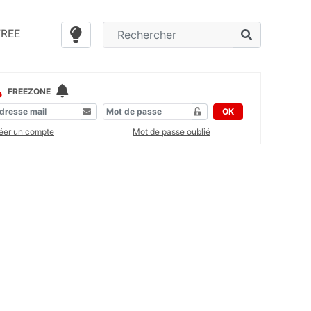
FREE
FREEZONE
OK
éer un compte
Mot de passe oublié