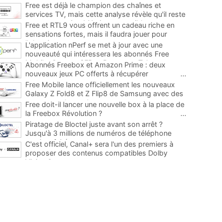
Free est déjà le champion des chaînes et
services TV, mais cette analyse révèle qu'il reste
encore au moins 141 ajouts possibles
...
Free et RTL9 vous offrent un cadeau riche en
sensations fortes, mais il faudra jouer pour
l'obtenir
...
L'application nPerf se met à jour avec une
nouveauté qui intéressera les abonnés Free
Mobile, Orange, SFR et Bouygues Telecom
...
Abonnés Freebox et Amazon Prime : deux
nouveaux jeux PC offerts à récupérer
...
Free Mobile lance officiellement les nouveaux
Galaxy Z Fold8 et Z Flip8 de Samsung avec des
promos et des cadeaux
...
Free doit-il lancer une nouvelle box à la place de
la Freebox Révolution ?
...
Piratage de Bloctel juste avant son arrêt ?
Jusqu'à 3 millions de numéros de téléphone
auraient fuité
...
C'est officiel, Canal+ sera l'un des premiers à
proposer des contenus compatibles Dolby
Vision 2
...