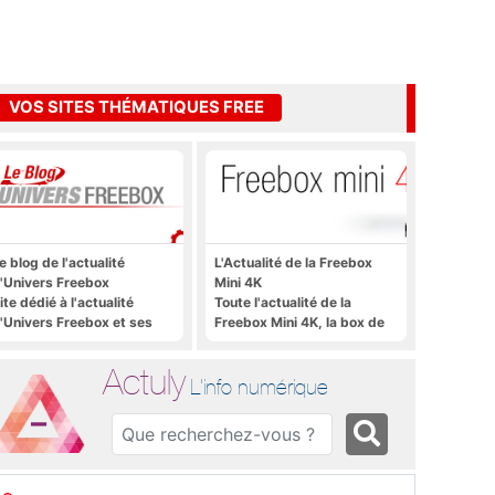
VOS SITES THÉMATIQUES FREE
e blog de l'actualité
L'Actualité de la Freebox
'Univers Freebox
Mini 4K
ite dédié à l'actualité
Toute l'actualité de la
'Univers Freebox et ses
Freebox Mini 4K, la box de
pplications mobiles, aux
Free sous Android TV
orums, aux sites
Actuly
hématiques Actuly, à
L'info numérique
reezone, etc.