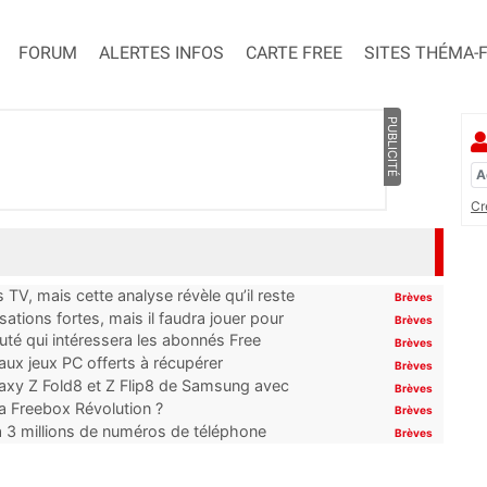
FORUM
ALERTES INFOS
CARTE FREE
SITES THÉMA-
PUBLICITÉ
Cr
TV, mais cette analyse révèle qu’il reste
Brèves
ations fortes, mais il faudra jouer pour
Brèves
uté qui intéressera les abonnés Free
Brèves
x jeux PC offerts à récupérer
Brèves
laxy Z Fold8 et Z Flip8 de Samsung avec
Brèves
 la Freebox Révolution ?
Brèves
’à 3 millions de numéros de téléphone
Brèves