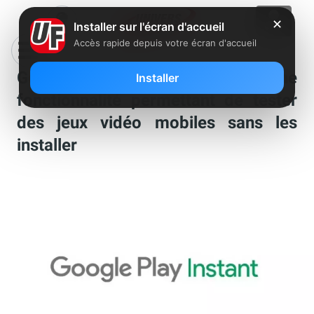
✕
Installer sur l'écran d'accueil
Accès rapide depuis votre écran d'accueil
Google Play Instant : une
Installer
fonctionnalité permettant de tester
des jeux vidéo mobiles sans les
installer