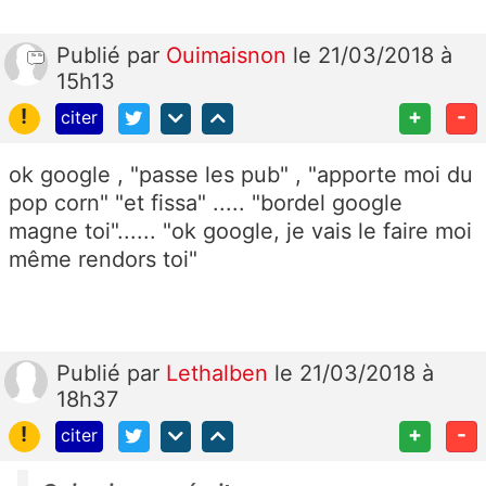
Publié
par
Ouimaisnon
le 21/03/2018 à
15h13
!
+
-
citer
ok google , "passe les pub" , "apporte moi du
pop corn" "et fissa" ..... "bordel google
magne toi"...... "ok google, je vais le faire moi
même rendors toi"
Publié
par
Lethalben
le 21/03/2018 à
18h37
!
+
-
citer