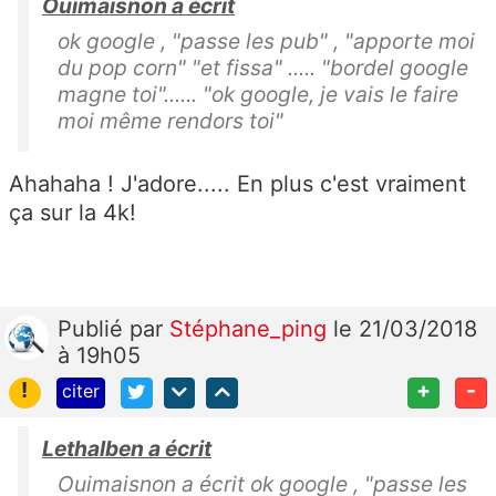
Ouimaisnon a écrit
ok google , "passe les pub" , "apporte moi
du pop corn" "et fissa" ..... "bordel google
magne toi"...... "ok google, je vais le faire
moi même rendors toi"
Ahahaha ! J'adore..... En plus c'est vraiment
ça sur la 4k!
Publié
par
Stéphane_ping
le 21/03/2018
à 19h05
!
+
-
citer
Lethalben a écrit
Ouimaisnon a écrit ok google , "passe les