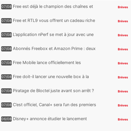
Free est déjà le champion des chaînes et
07/08
Brèves
services TV, mais cette analyse révèle qu’il
reste encore au moin...
Free et RTL9 vous offrent un cadeau riche
07/08
Brèves
en sensations fortes, mais il faudra jouer
pour l’obtenir
L’application nPerf se met à jour avec une
07/08
Brèves
nouveauté qui intéressera les abonnés
Free Mobile, Orange, SFR ...
Abonnés Freebox et Amazon Prime : deux
07/08
Brèves
nouveaux jeux PC offerts à récupérer
Free Mobile lance officiellement les
07/08
Brèves
nouveaux Galaxy Z Fold8 et Z Flip8 de
Samsung avec des promos et des
Free doit-il lancer une nouvelle box à la
07/08
Brèves
cadeaux
place de la Freebox Révolution ?
Piratage de Bloctel juste avant son arrêt ?
07/08
Brèves
Jusqu’à 3 millions de numéros de
téléphone auraient fuité
C’est officiel, Canal+ sera l’un des premiers
07/08
Brèves
à proposer des contenus compatibles
Dolby Vision 2
Disney+ annonce étudier le lancement
06/08
Brèves
d’une offre gratuite