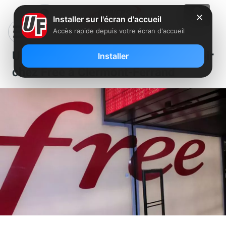
✕
Installer sur l'écran d'accueil
Accès rapide depuis votre écran d'accueil
Un poste de manager est à pourvoir
Installer
chez Free à Clermont-Ferrand