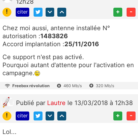
12h28
!
+
-
citer
Chez moi aussi, antenne installée
N°
autorisation :
1483826
Accord implantation :
25/11/2016
Ce support n'est pas activé.
Pourquoi autant d'attente pour l'activation en
campagne.
Freebox révolution
460 Mb/s
320 Mb/s
Publié
par
Lautre
le 13/03/2018 à 12h38
!
+
-
citer
Lol...