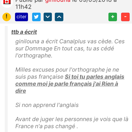
11h42
!
+
-
citer
ttb a écrit
ginilouna a écrit Canalplus vas cède. Ces
sur Dommage En tout cas, tu as cédé
l'orthographe.
Milles excuses pour l'orthographe je ne
suis pas française
Si toi tu parles anglais
comme moi je parle français j'ai Rien à
dire
Si non apprend l'anglais
Avant de juger les personnes je vois que là
France n'a pas changé .