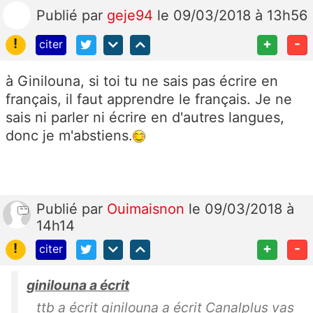
Publié
par
geje94
le 09/03/2018 à 13h56
!
+
-
citer
à Ginilouna, si toi tu ne sais pas écrire en
français, il faut apprendre le français. Je ne
sais ni parler ni écrire en d'autres langues,
donc je m'abstiens.
Publié
par
Ouimaisnon
le 09/03/2018 à
14h14
!
+
-
citer
ginilouna a écrit
ttb a écrit ginilouna a écrit Canalplus vas