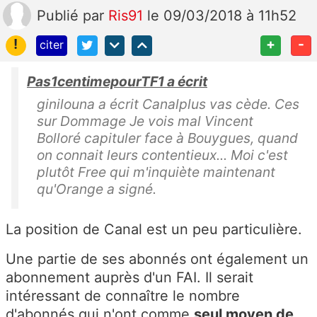
Publié
par
Ris91
le 09/03/2018 à 11h52
!
+
-
citer
Pas1centimepourTF1 a écrit
ginilouna a écrit Canalplus vas cède. Ces
sur Dommage Je vois mal Vincent
Bolloré capituler face à Bouygues, quand
on connait leurs contentieux... Moi c'est
plutôt Free qui m'inquiète maintenant
qu'Orange a signé.
La position de Canal est un peu particulière.
Une partie de ses abonnés ont également un
abonnement auprès d'un FAI. Il serait
intéressant de connaître le nombre
d'abonnés qui n'ont comme
seul moyen de