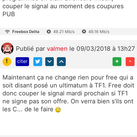
couper le signal au moment des coupures
PUB
Freebox Delta
49.21 Mb/s
49.16 Mb/s
Publié
par
valmen
le 09/03/2018 à 13h27
!
+
-
citer
Maintenant ça ne change rien pour free qui a
soit disant posé un ultimatum à TF1. Free doit
donc couper le signal mardi prochain si TF1
ne signe pas son offre. On verra bien s'ils ont
les C... de le faire