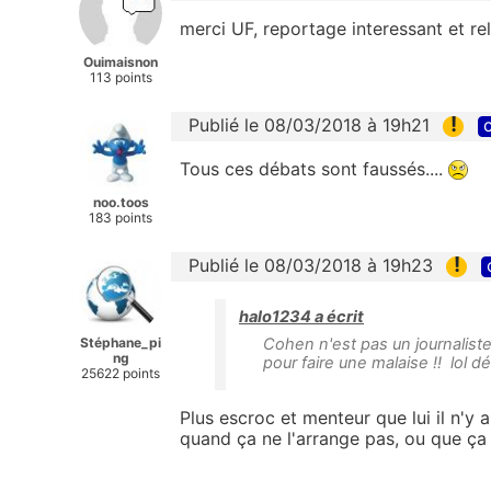
merci UF, reportage interessant et re
Ouimaisnon
113 points
!
Publié le 08/03/2018 à 19h21
c
Tous ces débats sont faussés....
noo.toos
183 points
!
Publié le 08/03/2018 à 19h23
halo1234 a écrit
Stéphane_pi
Cohen n'est pas un journaliste n
ng
pour faire une malaise !! lol d
25622 points
Plus escroc et menteur que lui il n'y 
quand ça ne l'arrange pas, ou que ça 