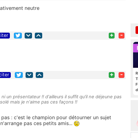
lativement neutre
+
-
iter
+
-
R
citer
T
F
d
i un présentateur !! d'ailleurs il suffit qu'il ne déjeune pas
ésolé mais je n'aime pas ces façons !!
a pas : c'est le champion pour détourner un sujet
n'arrange pas ces petits amis...