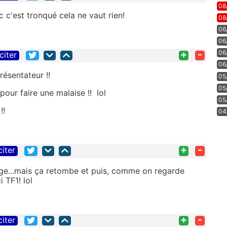
08
 c'est tronqué cela ne vaut rien!
08
06
06
+
-
06
citer
06
résentateur !!
05
05
s pour faire une malaise !! lol
05
!!
04
+
-
citer
ige...mais ça retombe et puis, comme on regarde
i TF1! lol
+
-
citer