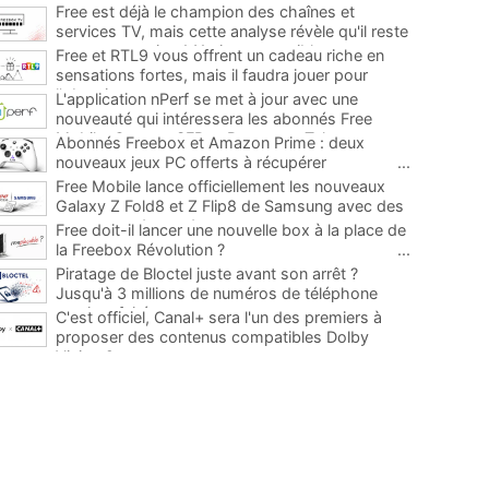
Free est déjà le champion des chaînes et
services TV, mais cette analyse révèle qu'il reste
encore au moins 141 ajouts possibles
...
Free et RTL9 vous offrent un cadeau riche en
sensations fortes, mais il faudra jouer pour
l'obtenir
...
L'application nPerf se met à jour avec une
nouveauté qui intéressera les abonnés Free
Mobile, Orange, SFR et Bouygues Telecom
...
Abonnés Freebox et Amazon Prime : deux
nouveaux jeux PC offerts à récupérer
...
Free Mobile lance officiellement les nouveaux
Galaxy Z Fold8 et Z Flip8 de Samsung avec des
promos et des cadeaux
...
Free doit-il lancer une nouvelle box à la place de
la Freebox Révolution ?
...
Piratage de Bloctel juste avant son arrêt ?
Jusqu'à 3 millions de numéros de téléphone
auraient fuité
...
C'est officiel, Canal+ sera l'un des premiers à
proposer des contenus compatibles Dolby
Vision 2
...