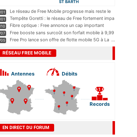
ST BARTH
Le réseau de Free Mobile progresse mais reste le
/01
m
...
Tempête Goretti : le réseau de Free fortement impa
/01
...
Fibre optique : Free annonce un cap important
/10
pass
...
Free booste sans surcoût son forfait mobile à 9,99
/07
...
Free Pro lance son offre de flotte mobile 5G à La
...
/05
RÉSEAU FREE MOBILE
Antennes
Débits
Records
EN DIRECT DU FORUM