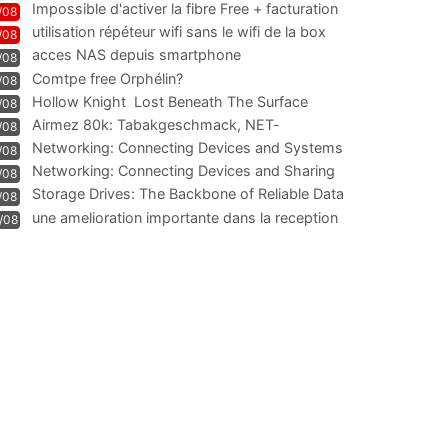
Impossible d'activer la fibre Free + facturation
/08
résiliation
utilisation répéteur wifi sans le wifi de la box
/08
acces NAS depuis smartphone
/08
Comtpe free Orphélin?
/08
Hollow Knight  Lost Beneath The Surface
/08
Airmez 80k: Tabakgeschmack, NET-
/08
Technologie und Leistung im
Networking: Connecting Devices and Systems
/08
Networking: Connecting Devices and Sharing
/08
Information
Storage Drives: The Backbone of Reliable Data
/08
Management
une amelioration importante dans la reception
/08
WIFI