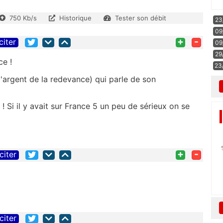
750 Kb/s
Historique
Tester son débit
23
09
+
-
citer
09
29
ce !
23
l'argent de la redevance) qui parle de son
! Si il y avait sur France 5 un peu de sérieux on se
+
-
citer
citer