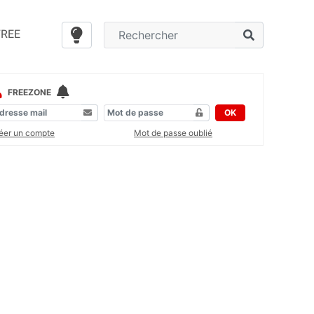
FREE
FREEZONE
OK
éer un compte
Mot de passe oublié