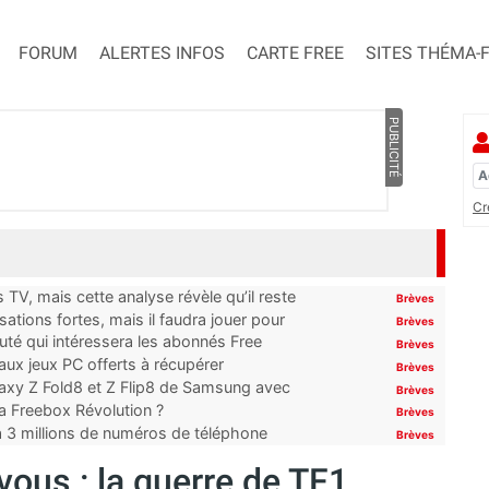
FORUM
ALERTES INFOS
CARTE FREE
SITES THÉMA-
PUBLICITÉ
Cr
TV, mais cette analyse révèle qu’il reste
Brèves
ations fortes, mais il faudra jouer pour
Brèves
uté qui intéressera les abonnés Free
Brèves
x jeux PC offerts à récupérer
Brèves
laxy Z Fold8 et Z Flip8 de Samsung avec
Brèves
 la Freebox Révolution ?
Brèves
’à 3 millions de numéros de téléphone
Brèves
vous : la guerre de TF1