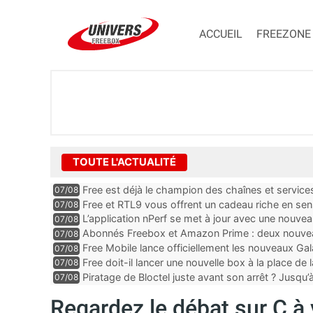
ACCUEIL
FREEZONE
TOUTE L'ACTUALITÉ
Free est déjà le champion des chaînes et services 
07/08
encore au moin...
Free et RTL9 vous offrent un cadeau riche en sens
07/08
l’obtenir
L’application nPerf se met à jour avec une nouvea
07/08
Mobile, Orange, SFR ...
Abonnés Freebox et Amazon Prime : deux nouveau
07/08
Free Mobile lance officiellement les nouveaux Ga
07/08
des promos et des cadeaux
Free doit-il lancer une nouvelle box à la place de
07/08
Piratage de Bloctel juste avant son arrêt ? Jusqu
07/08
auraient fuité
Regardez le débat sur C à 