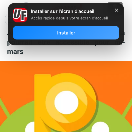
✕
Installer sur l'écran d'accueil
Accès rapide depuis votre écran d'accueil
Android P : sa première version bêta
Installer
pourrait être accessible pour mi-
mars