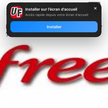
✕
Installer sur l'écran d'accueil
Accès rapide depuis votre écran d'accueil
Des problèmes de navigation ce soir
Installer
?