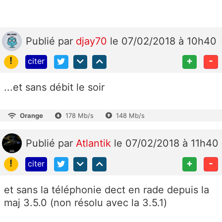
Publié
par
djay70
le 07/02/2018 à 10h40
!
+
-
citer
...et sans débit le soir
Orange
178 Mb/s
148 Mb/s
Publié
par
Atlantik
le 07/02/2018 à 11h40
!
+
-
citer
et sans la téléphonie dect en rade depuis la
maj 3.5.0 (non résolu avec la 3.5.1)