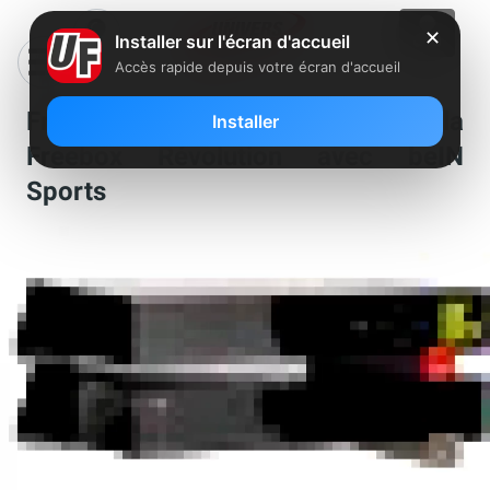
✕
Installer sur l'écran d'accueil
Accès rapide depuis votre écran d'accueil
Free met à jour sa publicité pour la
Installer
Freebox Révolution avec beIN
Sports