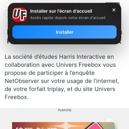
✕
Installer sur l'écran d'accueil
Accès rapide depuis votre écran d'accueil
Donnez votre avis sur Univers
Installer
Freebox et votre utilisation d’internet
La société d’études Harris Interactive en
collaboration avec Univers Freebox vous
propose de participer à l’enquête
NetObserver sur votre usage de l’internet,
de votre forfait triplay, et du site Univers
Freebox.
Publicité