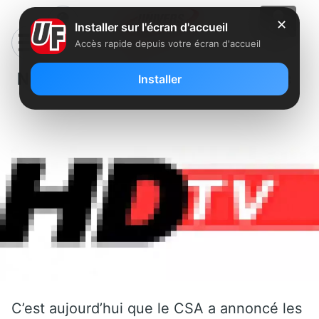
✕
Installer sur l'écran d'accueil
Accès rapide depuis votre écran d'accueil
Nouvelles chaînes HD : les résultats
Installer
C’est aujourd’hui que le CSA a annoncé les