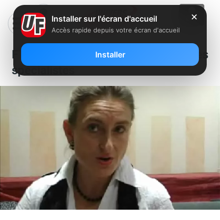
✕
Installer sur l'écran d'accueil
Accès rapide depuis votre écran d'accueil
FTTH : Les points de vue des
Installer
spécialistes