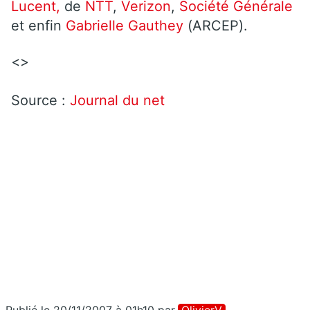
Lucent,
de
NTT
,
Verizon
,
Société Générale
et enfin
Gabrielle Gauthey
(ARCEP).
<>
Source :
Journal du net
Publié le 20/11/2007 à 01h10
par
OlivierV