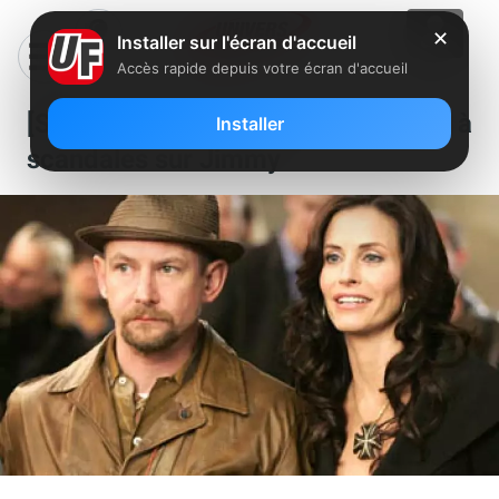
✕
Installer sur l'écran d'accueil
Accès rapide depuis votre écran d'accueil
[Série] Dirt : le retour de la fille à
Installer
scandales sur Jimmy