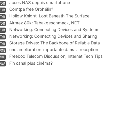
acces NAS depuis smartphone
/08
Comtpe free Orphélin?
/08
Hollow Knight  Lost Beneath The Surface
/08
Airmez 80k: Tabakgeschmack, NET-
/08
Technologie und Leistung im
Networking: Connecting Devices and Systems
/08
Networking: Connecting Devices and Sharing
/08
Information
Storage Drives: The Backbone of Reliable Data
/08
Management
une amelioration importante dans la reception
/08
WIFI
Freebox Telecom Discussion, Internet Tech Tips
/08
Communi
Fin canal plus cinéma?
/08