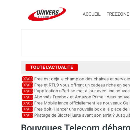
ACCUEIL
FREEZONE
TOUTE L'ACTUALITÉ
Free est déjà le champion des chaînes et services 
07/08
encore au moin...
Free et RTL9 vous offrent un cadeau riche en sens
07/08
l’obtenir
L’application nPerf se met à jour avec une nouvea
07/08
Mobile, Orange, SFR ...
Abonnés Freebox et Amazon Prime : deux nouveau
07/08
Free Mobile lance officiellement les nouveaux Ga
07/08
des promos et des cadeaux
Free doit-il lancer une nouvelle box à la place de
07/08
Piratage de Bloctel juste avant son arrêt ? Jusqu
07/08
auraient fuité
Bouygues Telecom débarqu