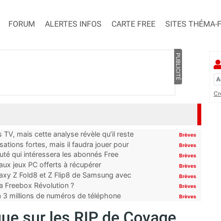
FORUM
ALERTES INFOS
CARTE FREE
SITES THÉMA-
PUBLICITÉ
Cr
TV, mais cette analyse révèle qu’il reste
Brèves
ations fortes, mais il faudra jouer pour
Brèves
uté qui intéressera les abonnés Free
Brèves
x jeux PC offerts à récupérer
Brèves
laxy Z Fold8 et Z Flip8 de Samsung avec
Brèves
 la Freebox Révolution ?
Brèves
’à 3 millions de numéros de téléphone
Brèves
e sur les RIP de Covage,