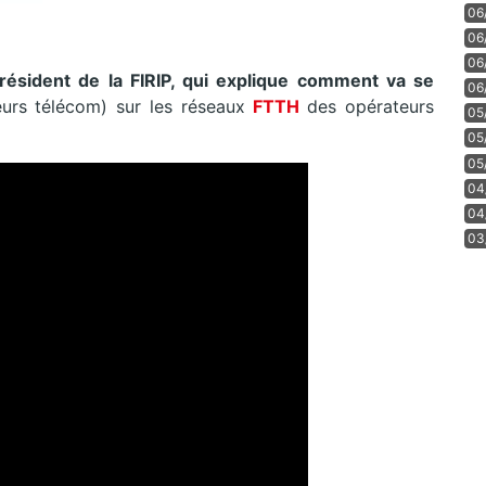
06
06
06
résident de la FIRIP, qui explique comment va se
06
urs télécom) sur les réseaux
FTTH
des opérateurs
05
05
05
04
04
03