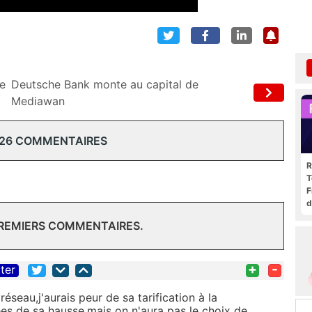
de
Deutsche Bank monte au capital de
Mediawan
 26 COMMENTAIRES
R
T
F
d
PREMIERS COMMENTAIRES.
+
-
iter
éseau,j'aurais peur de sa tarification à la
ées de sa hausse,mais on n'aura pas le choix de