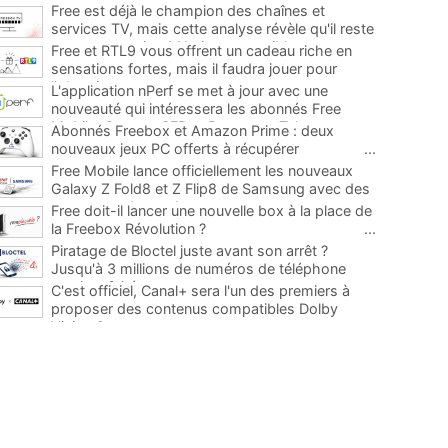
Free est déjà le champion des chaînes et
services TV, mais cette analyse révèle qu'il reste
encore au moins 141 ajouts possibles
...
Free et RTL9 vous offrent un cadeau riche en
sensations fortes, mais il faudra jouer pour
l'obtenir
...
L'application nPerf se met à jour avec une
nouveauté qui intéressera les abonnés Free
Mobile, Orange, SFR et Bouygues Telecom
...
Abonnés Freebox et Amazon Prime : deux
nouveaux jeux PC offerts à récupérer
...
Free Mobile lance officiellement les nouveaux
Galaxy Z Fold8 et Z Flip8 de Samsung avec des
promos et des cadeaux
...
Free doit-il lancer une nouvelle box à la place de
la Freebox Révolution ?
...
Piratage de Bloctel juste avant son arrêt ?
Jusqu'à 3 millions de numéros de téléphone
auraient fuité
...
C'est officiel, Canal+ sera l'un des premiers à
proposer des contenus compatibles Dolby
Vision 2
...