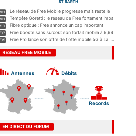
ST BARTH
Le réseau de Free Mobile progresse mais reste le
/01
m
...
Tempête Goretti : le réseau de Free fortement impa
/01
...
Fibre optique : Free annonce un cap important
/10
pass
...
Free booste sans surcoût son forfait mobile à 9,99
/07
...
Free Pro lance son offre de flotte mobile 5G à La
...
/05
RÉSEAU FREE MOBILE
Antennes
Débits
Records
EN DIRECT DU FORUM