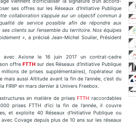
ge viennent d’officialiser la signature d’un accord-
r ses offres sur les Réseaux d’Initiative Publique
te collaboration s’appuie sur un objectif commun à
qualité de service possible afin de répondre aux
es clients sur l’ensemble du territoire. Nos équipes
apidement »
, a précisé Jean-Michel Soulier, Président
é avec
Axione le 16 juin 2017 un contrat-cadre
son offre
FTTH
sur des Réseaux d’Initiative Publique
2 millions de prises supplémentaires), l’opérateur de
mais aussi Altitude avant la fin de l’année, c’est du
 la FIRIP en mars dernier à Univers Freebox.
astructures en matière de prises
FTTH
raccordables
000 prises FTTH d’ici la fin de l’année, il couvre
ses, et exploite 40 Réseaux d’Initiative Publique ou
 avec Covage depuis plus de 10 ans sur les réseaux