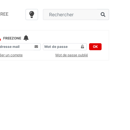
FREE
FREEZONE
OK
éer un compte
Mot de passe oublié