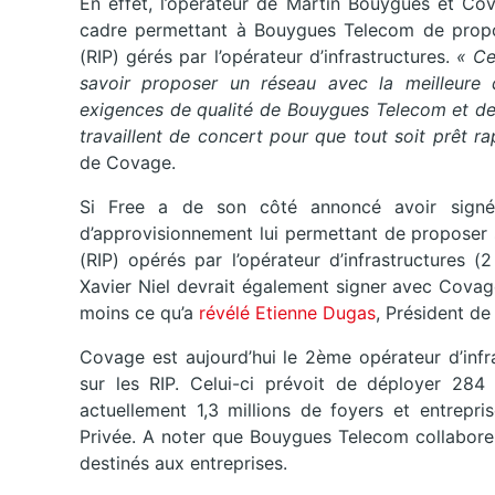
En effet, l’opérateur de Martin Bouygues et Cova
cadre permettant à Bouygues Telecom de propose
(RIP) gérés par l’opérateur d’infrastructures.
« Cet
savoir proposer un réseau avec la meilleure 
exigences de qualité de Bouygues Telecom et de s
travaillent de concert pour que tout soit prêt r
de Covage.
Si Free a de son côté annoncé avoir sign
d’approvisionnement
lui permettant de proposer 
(RIP) opérés par l’opérateur d’infrastructures (
Xavier Niel devrait également signer avec Covage 
moins ce qu’a
révélé Etienne Dugas
, Président de
Covage est aujourd’hui le 2ème opérateur d’infr
sur les RIP. Celui-ci prévoit de déployer 284 
actuellement 1,3 millions de foyers et entrepri
Privée. A noter que Bouygues Telecom collabore
destinés aux entreprises.