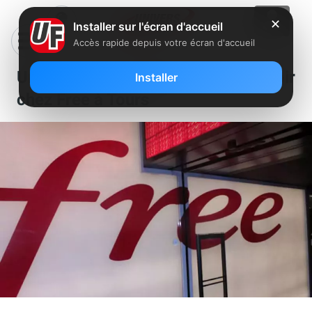
✕
Installer sur l'écran d'accueil
Accès rapide depuis votre écran d'accueil
Un poste de conseiller est à pourvoir
Installer
chez Free à Tours