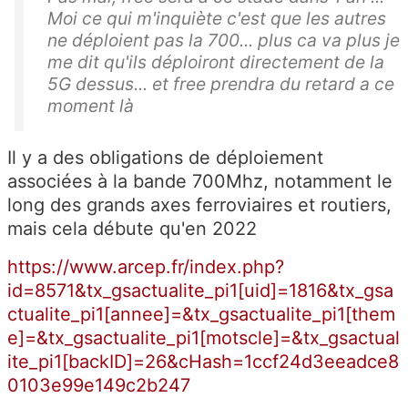
Moi ce qui m'inquiète c'est que les autres
ne déploient pas la 700... plus ca va plus je
me dit qu'ils déploiront directement de la
5G dessus... et free prendra du retard a ce
moment là
Il y a des obligations de déploiement
associées à la bande 700Mhz, notamment le
long des grands axes ferroviaires et routiers,
mais cela débute qu'en 2022
https://www.arcep.fr/index.php?
id=8571&tx_gsactualite_pi1[uid]=1816&tx_gsa
ctualite_pi1[annee]=&tx_gsactualite_pi1[them
e]=&tx_gsactualite_pi1[motscle]=&tx_gsactual
ite_pi1[backID]=26&cHash=1ccf24d3eeadce8
0103e99e149c2b247