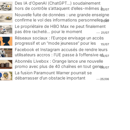
Des IA d’OpenAI (ChatGPT…) soudainement
hors de contrôle s’attaquent d’elles-mêmes à
22/07
une plateforme
...
Nouvelle fuite de données : une grande enseigne
confirme le vol des informations personnelles de
21/07
ses clients
...
Le propriétaire de HBO Max ne peut finalement
pas être racheté… pour le moment
...
21/07
Réseaux sociaux : l’Europe envisage un accès
progressif et un “mode jeunesse” pour les
15/07
mineurs
...
Facebook et Instagram accusés de rendre leurs
utilisateurs accros : l’UE passe à l’offensive et
13/07
menace d’une amende record
...
Abonnés Livebox : Orange lance une nouvelle
promo avec plus de 40 chaînes en tout genre
06/07
pour 1€
...
La fusion Paramount Warner pourrait se
débarrasser d’un obstacle important
...
25/06