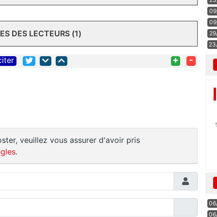
09
09
S DES LECTEURS (1)
29
23
+
-
citer
ster, veuillez vous assurer d'avoir pris
gles
.
06
06