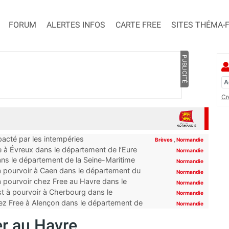
FORUM
ALERTES INFOS
CARTE FREE
SITES THÉMA-
PUBLICITÉ
Cr
pacté par les intempéries
Brèves
,
Normandie
 à Évreux dans le département de l’Eure
Normandie
ns le département de la Seine-Maritime
Normandie
à pourvoir à Caen dans le département du
Normandie
 pourvoir chez Free au Havre dans le
Normandie
t à pourvoir à Cherbourg dans le
Normandie
ez Free à Alençon dans le département de
Normandie
r au Havre