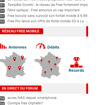
m
...
Tempête Goretti : le réseau de Free fortement impa
/01
...
Fibre optique : Free annonce un cap important
/10
pass
...
Free booste sans surcoût son forfait mobile à 9,99
/07
...
Free Pro lance son offre de flotte mobile 5G à La
...
/05
RÉSEAU FREE MOBILE
Antennes
Débits
Records
EN DIRECT DU FORUM
acces NAS depuis smartphone
/08
Comtpe free Orphélin?
/08