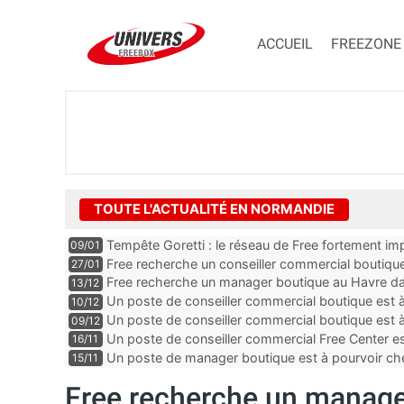
ACCUEIL
FREEZONE
TOUTE L'ACTUALITÉ EN NORMANDIE
Tempête Goretti : le réseau de Free fortement im
09/01
Free recherche un conseiller commercial boutique
27/01
Free recherche un manager boutique au Havre da
13/12
Un poste de conseiller commercial boutique est 
10/12
Calvados
Un poste de conseiller commercial boutique est à
09/12
département de la Seine-Maritime
Un poste de conseiller commercial Free Center es
16/11
département de la Manche
Un poste de manager boutique est à pourvoir ch
15/11
l’Orne
Free recherche un manage