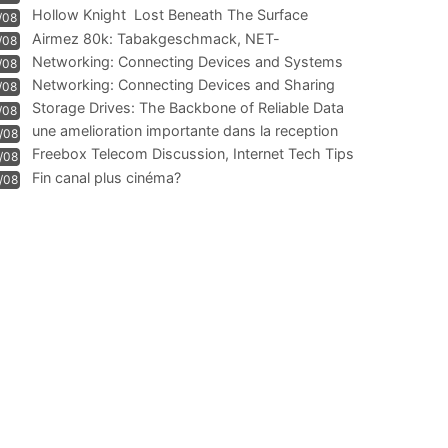
Hollow Knight  Lost Beneath The Surface
/08
Airmez 80k: Tabakgeschmack, NET-
/08
Technologie und Leistung im
Networking: Connecting Devices and Systems
/08
Networking: Connecting Devices and Sharing
/08
Information
Storage Drives: The Backbone of Reliable Data
/08
Management
une amelioration importante dans la reception
/08
WIFI
Freebox Telecom Discussion, Internet Tech Tips
/08
Communi
Fin canal plus cinéma?
/08