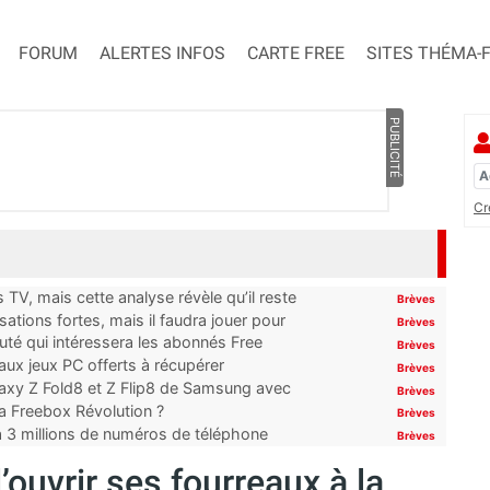
FORUM
ALERTES INFOS
CARTE FREE
SITES THÉMA-
PUBLICITÉ
Cr
TV, mais cette analyse révèle qu’il reste
Brèves
ations fortes, mais il faudra jouer pour
Brèves
uté qui intéressera les abonnés Free
Brèves
x jeux PC offerts à récupérer
Brèves
laxy Z Fold8 et Z Flip8 de Samsung avec
Brèves
 la Freebox Révolution ?
Brèves
’à 3 millions de numéros de téléphone
Brèves
ouvrir ses fourreaux à la