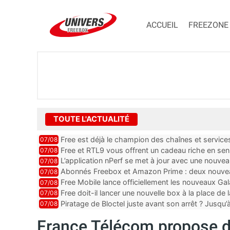
ACCUEIL
FREEZONE
TOUTE L'ACTUALITÉ
Free est déjà le champion des chaînes et services 
07/08
encore au moin...
Free et RTL9 vous offrent un cadeau riche en sens
07/08
l’obtenir
L’application nPerf se met à jour avec une nouvea
07/08
Mobile, Orange, SFR ...
Abonnés Freebox et Amazon Prime : deux nouveau
07/08
Free Mobile lance officiellement les nouveaux Ga
07/08
des promos et des cadeaux
Free doit-il lancer une nouvelle box à la place de
07/08
Piratage de Bloctel juste avant son arrêt ? Jusqu
07/08
auraient fuité
France Télécom propose d’