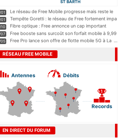
ST BARTH
Le réseau de Free Mobile progresse mais reste le
/01
m
...
Tempête Goretti : le réseau de Free fortement impa
/01
...
Fibre optique : Free annonce un cap important
/10
pass
...
Free booste sans surcoût son forfait mobile à 9,99
/07
...
Free Pro lance son offre de flotte mobile 5G à La
...
/05
RÉSEAU FREE MOBILE
Antennes
Débits
Records
EN DIRECT DU FORUM