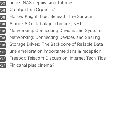
acces NAS depuis smartphone
/08
Comtpe free Orphélin?
/08
Hollow Knight  Lost Beneath The Surface
/08
Airmez 80k: Tabakgeschmack, NET-
/08
Technologie und Leistung im
Networking: Connecting Devices and Systems
/08
Networking: Connecting Devices and Sharing
/08
Information
Storage Drives: The Backbone of Reliable Data
/08
Management
une amelioration importante dans la reception
/08
WIFI
Freebox Telecom Discussion, Internet Tech Tips
/08
Communi
Fin canal plus cinéma?
/08