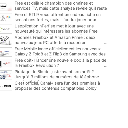
Free est déjà le champion des chaînes et
services TV, mais cette analyse révèle qu'il reste
encore au moins 141 ajouts possibles
...
Free et RTL9 vous offrent un cadeau riche en
sensations fortes, mais il faudra jouer pour
l'obtenir
...
L'application nPerf se met à jour avec une
nouveauté qui intéressera les abonnés Free
Mobile, Orange, SFR et Bouygues Telecom
...
Abonnés Freebox et Amazon Prime : deux
nouveaux jeux PC offerts à récupérer
...
Free Mobile lance officiellement les nouveaux
Galaxy Z Fold8 et Z Flip8 de Samsung avec des
promos et des cadeaux
...
Free doit-il lancer une nouvelle box à la place de
la Freebox Révolution ?
...
Piratage de Bloctel juste avant son arrêt ?
Jusqu'à 3 millions de numéros de téléphone
auraient fuité
...
C'est officiel, Canal+ sera l'un des premiers à
proposer des contenus compatibles Dolby
Vision 2
...