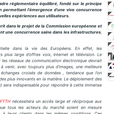
adre réglementaire équilibré, fondé sur le principe
en permettant l’émergence d’une vive concurrence
elles expériences aux utilisateurs.
crit dans le projet de la Commission européenne et
ent une concurrence saine dans les infrastructures
,
ielle dans la vie des Européens. En effet, les
 plus large d’offres voix, Internet et télévision. Le
 les réseaux de communication électronique devrait
à venir, avec toujours plus d’images, une meilleure
s échanges croisés de données , tendance que l’on
 des plus innovants en la matière. Le déploiement des
né) sera indispensable pour répondre à cette immense
FTTH
nécessitera un accès large et réciproque aux
 que tous les acteurs du marché soient en mesure
l à leurs clients dans les mêmes conditions. Ces