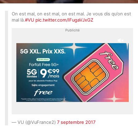
On est mal, on est mal, on est mal. Je vous dis qu’on est
mal là.
#VU
pic.twitter.com/IFugaVJxGZ
Publicité
— VU (@VuFrance2)
7 septembre 2017