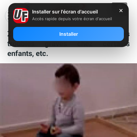
✕
Installer sur l'écran d'accueil
Accès rapide depuis votre écran d'accueil
Zapping : le écrans entraînent des
Installer
troubles graves chez certains
enfants, etc.