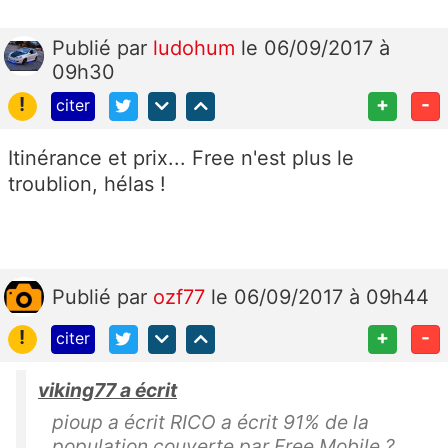
Publié
par
ludohum
le 06/09/2017 à
09h30
!
+
-
citer
Itinérance et prix... Free n'est plus le
troublion, hélas !
Publié
par
ozf77
le 06/09/2017 à 09h44
!
+
-
citer
viking77 a écrit
pioup a écrit RICO a écrit 91% de la
population couverte par Free Mobile ?