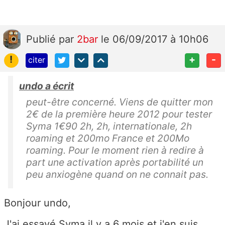
Publié
par
2bar
le 06/09/2017 à 10h06
!
+
-
citer
undo a écrit
peut-être concerné. Viens de quitter mon
2€ de la première heure 2012 pour tester
Syma 1€90 2h, 2h, internationale, 2h
roaming et 200mo France et 200Mo
roaming. Pour le moment rien à redire à
part une activation après portabilité un
peu anxiogène quand on ne connait pas.
Bonjour undo,
J'ai essayé Syma il y a 6 mois et j'en suis