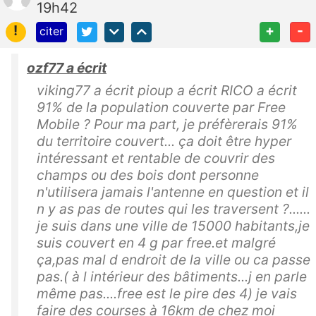
19h42
!
+
-
citer
ozf77 a écrit
viking77 a écrit pioup a écrit RICO a écrit
91% de la population couverte par Free
Mobile ? Pour ma part, je préfèrerais 91%
du territoire couvert... ça doit être hyper
intéressant et rentable de couvrir des
champs ou des bois dont personne
n'utilisera jamais l'antenne en question et il
n y as pas de routes qui les traversent ?......
je suis dans une ville de 15000 habitants,je
suis couvert en 4 g par free.et malgré
ça,pas mal d endroit de la ville ou ca passe
pas.( à l intérieur des bâtiments...j en parle
même pas....free est le pire des 4) je vais
faire des courses à 16km de chez moi