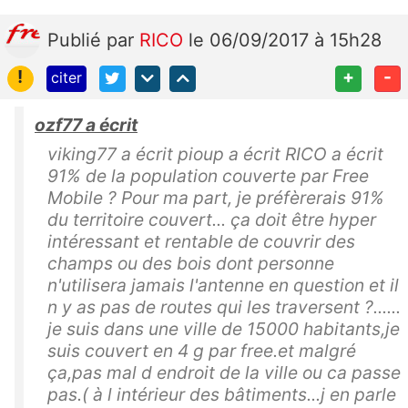
Publié
par
RICO
le 06/09/2017 à 15h28
!
+
-
citer
ozf77 a écrit
viking77 a écrit pioup a écrit RICO a écrit
91% de la population couverte par Free
Mobile ? Pour ma part, je préfèrerais 91%
du territoire couvert... ça doit être hyper
intéressant et rentable de couvrir des
champs ou des bois dont personne
n'utilisera jamais l'antenne en question et il
n y as pas de routes qui les traversent ?......
je suis dans une ville de 15000 habitants,je
suis couvert en 4 g par free.et malgré
ça,pas mal d endroit de la ville ou ca passe
pas.( à l intérieur des bâtiments...j en parle