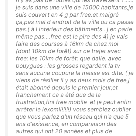
n y as pas de routes qui les traversent ?......
je suis dans une ville de 15000 habitants,je
suis couvert en 4 g par free.et malgré
ça,pas mal d endroit de la ville ou ca passe
pas.( à l intérieur des bâtiments...j en parle
même pas....free est le pire des 4) je vais
faire des courses à 16km de chez moi
(dont 10km de forêt) sur ce trajet avec
free: les 10km de forêt: que dalle. avec
bouygues : les grosses regardent la tv
sans aucune coupure la messe est dite. ( je
viens de résilier il y as deux mois de free,j
était abonné depuis le premier jour,et
franchement ca a été que de la
frustration,fini free mobile et je peut enfin
arrêter le lexomil!!!!!) vous semblez oublier
que vous parlez d'un réseau qui n'a que 5
ans d'existence, en comparaison des
autres qui ont 20 années et plus de