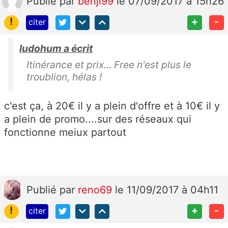
Publié
par
benji99
le 07/09/2017 à 15h26
!
+
-
citer
ludohum a écrit
Itinérance et prix... Free n'est plus le
troublion, hélas !
c'est ça, à 20€ il y a plein d'offre et à 10€ il y
a plein de promo....sur des réseaux qui
fonctionne meiux partout
Publié
par
reno69
le 11/09/2017 à 04h11
!
+
-
citer