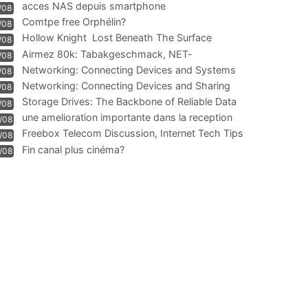
acces NAS depuis smartphone
/08
Comtpe free Orphélin?
/08
Hollow Knight  Lost Beneath The Surface
/08
Airmez 80k: Tabakgeschmack, NET-
/08
Technologie und Leistung im
Networking: Connecting Devices and Systems
/08
Networking: Connecting Devices and Sharing
/08
Information
Storage Drives: The Backbone of Reliable Data
/08
Management
une amelioration importante dans la reception
/08
WIFI
Freebox Telecom Discussion, Internet Tech Tips
/08
Communi
Fin canal plus cinéma?
/08