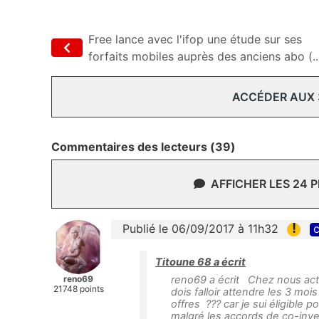
Free lance avec l'ifop une étude sur ses
forfaits mobiles auprès des anciens abo (..
ACCÉDER AUX
Commentaires des lecteurs (39)
AFFICHER LES 24 
!
Publié le 06/09/2017 à 11h32
c
Titoune 68 a écrit
reno69
reno69 a écrit Chez nous actu
21748 points
dois falloir attendre les 3 moi
offres ??? car je sui éligible 
malgré les accords de co-inve