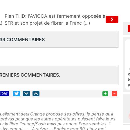
Plan THD: l'AVICCA est fermement opposée à
.)
SFR et son projet de fibrer la Franc (...)
 39 COMMENTAIRES
J
R
PREMIERS COMMENTAIRES.
t
p
R
+
-
iter
ellement seul Orange propose ses offres, je pense qu'il
s prévus pour que les autres opérateurs puissent faire leurs
pour la fibre Orange/Sosh mais pas encre Free semble t-il
stissement ... A suivre ... Bonjour reno69, chez moi