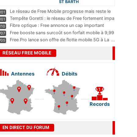
ST BARTH
Le réseau de Free Mobile progresse mais reste le
/01
m
...
Tempête Goretti : le réseau de Free fortement impa
/01
...
Fibre optique : Free annonce un cap important
/10
pass
...
Free booste sans surcoût son forfait mobile à 9,99
/07
...
Free Pro lance son offre de flotte mobile 5G à La
...
/05
RÉSEAU FREE MOBILE
Antennes
Débits
Records
EN DIRECT DU FORUM