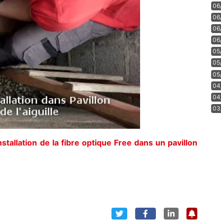
06
06
06
06
05
05
05
04
04
03
nstallation de la fibre optique Free dans un pavillon