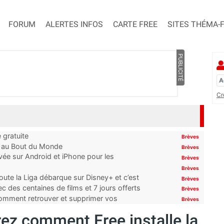
FORUM
ALERTES INFOS
CARTE FREE
SITES THÉMA-
PUBLICITÉ
Cr
 gratuite
Brèves
t au Bout du Monde
Brèves
ivée sur Android et iPhone pour les
Brèves
Brèves
oute la Liga débarque sur Disney+ et c’est
Brèves
 des centaines de films et 7 jours offerts
Brèves
 comment retrouver et supprimer vos
Brèves
ez comment Free installe la