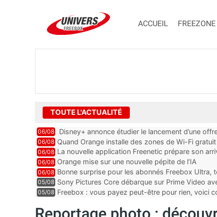
ACCUEIL
FREEZONE
TOUTE L'ACTUALITÉ
Disney+ annonce étudier le lancement d’une offre
06/08
Quand Orange installe des zones de Wi-Fi gratui
06/08
La nouvelle application Freenetic prépare son arr
06/08
abonnés Freebox, testez la
Orange mise sur une nouvelle pépite de l’IA
06/08
Bonne surprise pour les abonnés Freebox Ultra, t
06/08
inclus
Sony Pictures Core débarque sur Prime Video avec
05/08
Freebox : vous payez peut-être pour rien, voici
05/08
abonnements TV oubliés
Reportage photo : découvr