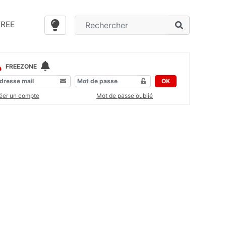
FREE
FREEZONE
OK
éer un compte
Mot de passe oublié