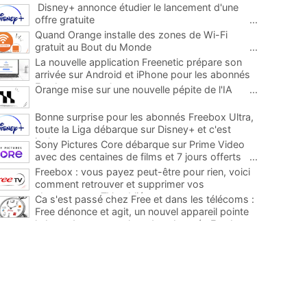
Disney+ annonce étudier le lancement d'une
offre gratuite
...
Quand Orange installe des zones de Wi-Fi
gratuit au Bout du Monde
...
La nouvelle application Freenetic prépare son
arrivée sur Android et iPhone pour les abonnés
Freebox, testez la
...
Orange mise sur une nouvelle pépite de l'IA
...
Bonne surprise pour les abonnés Freebox Ultra,
toute la Liga débarque sur Disney+ et c'est
inclus
...
Sony Pictures Core débarque sur Prime Video
avec des centaines de films et 7 jours offerts
...
Freebox : vous payez peut-être pour rien, voici
comment retrouver et supprimer vos
abonnements TV oubliés
...
Ca s'est passé chez Free et dans les télécoms :
Free dénonce et agit, un nouvel appareil pointe
le bout de son nez chez des abonnés Freebox...
...