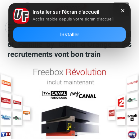
✕
Installer sur l'écran d'accueil
Accès rapide depuis votre écran d'accueil
Freebox Révolution avec TV by Canal
Installer
et Famille by Canal d’Orange : les
recrutements vont bon train