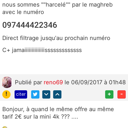
nous sommes ""harcelé"" par le maghreb
avec le numéro
097444422346
Direct filtrage jusqu'au prochain numéro
C+ jamaiiiiiiiiiiiiiisssssssssssss
Publié
par
reno69
le 06/09/2017 à 01h48
!
+
-
citer
Bonjour, à quand le même offre au même
tarif 2€ sur la mini 4k ??? ....