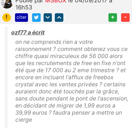
Publié
par
MSBOX
le 04/09/2017 à
16h53
!
+
-
citer
ozf77 a écrit
on ne comprends rien a votre
raisonnement ? comment obtenez vous ce
chiffre quasi miraculeux de 56 000 alors
que les recrutements de free en fixe n'ont
été que de 17 000 au 2 eme trimestre ? et
encore en incluant l'afflux de freebox
crystal avec les ventes privées ? certains
auraient donc été touchés par la grâce,
sans doute pendant le pont de l'ascension,
en décidant de migrer de 1,99 euros a
39,99 euros ? faudra penser a mettre un
cierge