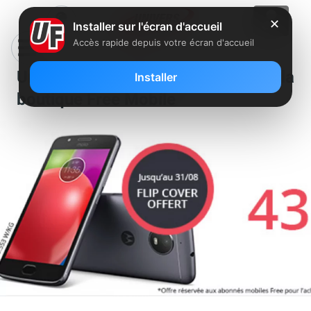
✕
Installer sur l'écran d'accueil
Accès rapide depuis votre écran d'accueil
Un nouvel accessoire offert dans la
Installer
boutique Free Mobile