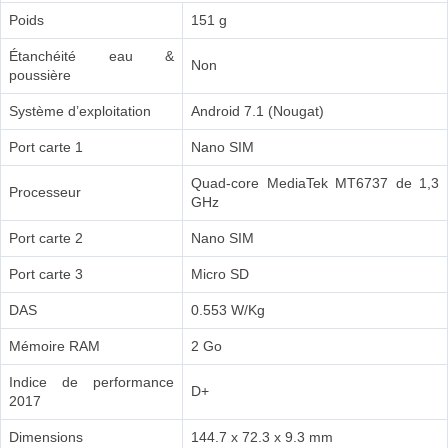
Poids
151 g
Étanchéité eau &
Non
poussière
Système d’exploitation
Android 7.1 (Nougat)
Port carte 1
Nano SIM
Quad-core MediaTek MT6737 de 1,3
Processeur
GHz
Port carte 2
Nano SIM
Port carte 3
Micro SD
DAS
0.553 W/Kg
Mémoire RAM
2 Go
Indice de performance
D+
2017
Dimensions
144.7 x 72.3 x 9.3 mm