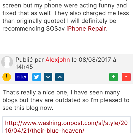
screen but my phone were acting funny and
fixed that as well! They also charged me less
than originally quoted! I will definitely be
recommending SOSav
iPhone Repair
.
Publié
par
Alexjohn
le 08/08/2017 à
14h45
!
+
-
citer
That’s really a nice one, I have seen many
blogs but they are outdated so I’m pleased to
see this blog now.
http://www.washingtonpost.com/sf/style/20
16/04/21/their-blue-heaven/