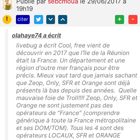
Publié
par
sebcmoua
le 29/06/2017 à
19h19
!
+
-
citer
olahaye74 a écrit
livebug a écrit Cool, free vient de
découvrir en 2017 que l'île de la Réunion
était la France. Un département et une
région d'outre mer français pour être
précis. Mieux vaut tard que jamais sachant
que Zeop, Only, SFR et Orange sont déjà
présents là bas depuis des années. Quelle
mauvaise foie de Troll!!!! Zeop, Only, SFR et
Orange ne sont justement pas des
opérateurs de "France" (comprendre
générique à toute la France métropolitaine
et ses DOM/TOM). Tous les 4 sont des
opérateurs LOCAUX, SFR et ORANGE