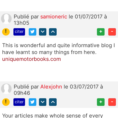
Publié
par
samioneric
le 01/07/2017 à
13h05
!
+
-
citer
This is wonderful and quite informative blog I
have learnt so many things from here.
uniquemotorbooks.com
Publié
par
Alexjohn
le 03/07/2017 à
09h46
!
+
-
citer
Your articles make whole sense of every