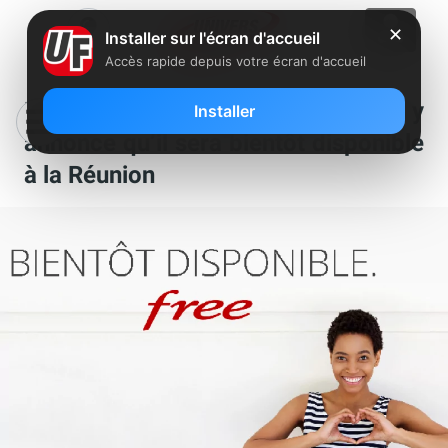
✕
Installer sur l'écran d'accueil
Accès rapide depuis votre écran d'accueil
Le site Free .re est ouvert : Free y
Installer
annonce qu’il sera bientôt disponible
à la Réunion